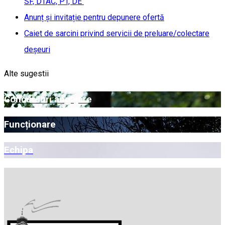
SF, DTAC, PT, DE
Anunț și invitație pentru depunere ofertă
Caiet de sarcini privind servicii de preluare/colectare
deșeuri
Alte sugestii
Concursuri angajare
Funcționare
Echipa