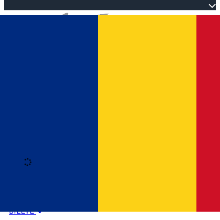
Open main menu
Loading
Autentificare
HOME
PROGRAM EVENIMENTE
BILETE
Română