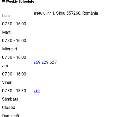
Weekly Schedule
Strada Parcul Tineretului nr 1, Sibiu 557260, România
Luni
07:30
-
16:00
Marți
Hartă
07:30
-
16:00
Miercuri
07:30
-
16:00
0369 405 254
•
0269 229 627
Joi
07:30
-
16:00
Vineri
casacultura@sibiu.ro
07:30
-
13:30
Sâmbătă
Closed
Duminică