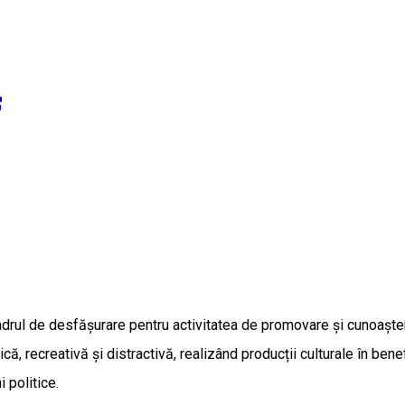
drul de desfăşurare pentru activitatea de promovare şi cunoaştere a
că, recreativă şi distractivă, realizând producții culturale în bene
 politice.