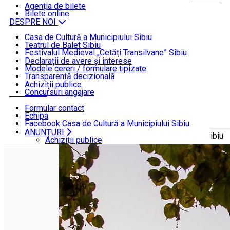
ȘTIRI
Agenția de bilete
Bilete online
DESPRE NOI
Casa de Cultură a Municipiului Sibiu
Teatrul de Balet Sibiu
INFORMAȚII DE INTERES PUBLIC
Festivalul Medieval „Cetăți Transilvane” Sibiu
Funcționare
Declarații de avere și interese
Modele cereri / formulare tipizate
ANUNȚURI
Transparență decizională
Achiziții publice
Concursuri angajare
CONTACT
Formular contact
Echipa
Facebook Casa de Cultură a Municipiului Sibiu
Facebook Teatrul de Balet Sibiu
ANUNȚURI
Acasă
Despre noi
Casa de Cultură a Municipiului Sibiu
Instagram Teatrul de Balet Sibiu
Achiziții publice
YouTube Teatrul de Balet Sibiu
Concursuri angajare
CONTACT
Formular contact
Echipa
Facebook Casa de Cultură a Municipiului Sibiu
Facebook Teatrul de Balet Sibiu
Instagram Teatrul de Balet Sibiu
YouTube Teatrul de Balet Sibiu