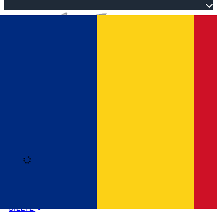
Open main menu
Loading
Autentificare
HOME
PROGRAM EVENIMENTE
BILETE
Română