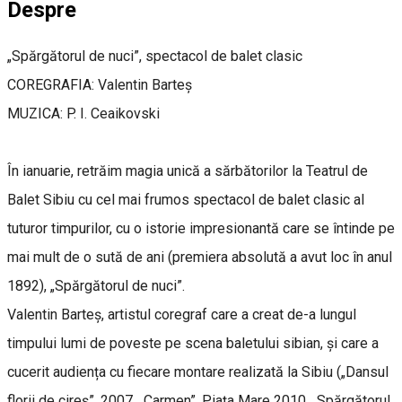
Despre
„Spărgătorul de nuci”, spectacol de balet clasic
COREGRAFIA: Valentin Barteș
MUZICA: P. I. Ceaikovski
În ianuarie, retrăim magia unică a sărbătorilor la Teatrul de
Balet Sibiu cu cel mai frumos spectacol de balet clasic al
tuturor timpurilor, cu o istorie impresionantă care se întinde pe
mai mult de o sută de ani (premiera absolută a avut loc în anul
1892), „Spărgătorul de nuci”.
Valentin Barteș, artistul coregraf care a creat de-a lungul
timpului lumi de poveste pe scena baletului sibian, și care a
cucerit audiența cu fiecare montare realizată la Sibiu („Dansul
florii de cireș”, 2007, „Carmen”, Piața Mare 2010, „Spărgătorul