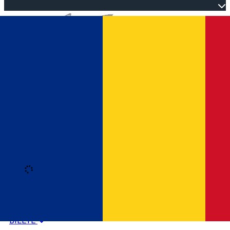
Open main menu
Loading
Autentificare
HOME
PROGRAM EVENIMENTE
BILETE
Română