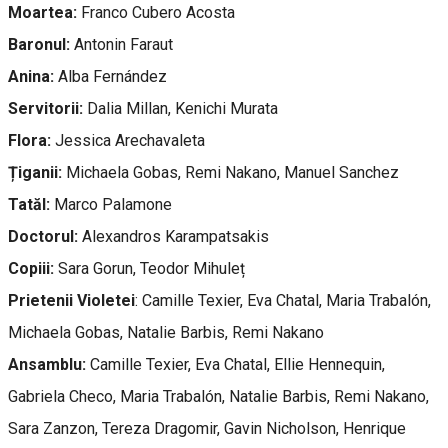
Moartea:
Franco Cubero Acosta
Baronul:
Antonin Faraut
Anina:
Alba Fernández
Servitorii:
Dalia Millan, Kenichi Murata
Flora:
Jessica Arechavaleta
Țiganii:
Michaela Gobas, Remi Nakano, Manuel Sanchez
Tatăl:
Marco Palamone
Doctorul:
Alexandros Karampatsakis
Copiii:
Sara Gorun, Teodor Mihuleț
Prietenii Violetei
: Camille Texier, Eva Chatal, Maria Trabalón,
Michaela Gobas, Natalie Barbis, Remi Nakano
Ansamblu:
Camille Texier, Eva Chatal, Ellie Hennequin,
Gabriela Checo, Maria Trabalón, Natalie Barbis, Remi Nakano,
Sara Zanzon, Tereza Dragomir, Gavin Nicholson, Henrique