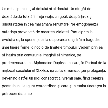
Un mit al pasiunii, al doliului și al dorului. Un strigăt de
deznădejde totală în fața vieții, un țipăt, despărțirea și
singurătatea în cea mai amară renunțare. Ne emoționează
suferința provocată de moartea Violetei. Participăm la
evoluția ei, la speranța ei, la disperarea ei și trăim tragedia
unei tinere femei dincolo de limitele timpului. Vedem prin ea
și intuim prin contururile imaginii ei himerice, pe
predecesoarea sa Alphonsine Duplessis, care, în Parisul de la
mijlocul secolului al XIX-lea, își cultiva frumusețea și eleganța,
devenind astfel un idol consacrat al vremii sale, fiind celebră
pentru bunul ei gust extraordinar, și care și-a etalat tinerețea la
petreceri distinse.