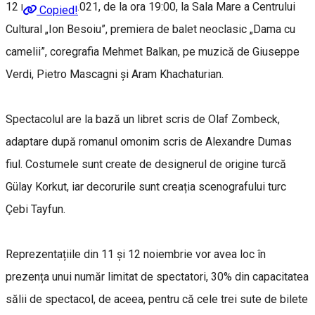
12 noiembrie 2021, de la ora 19:00, la Sala Mare a Centrului
Copied!
Cultural „Ion Besoiu”, premiera de balet neoclasic „Dama cu
camelii”, coregrafia Mehmet Balkan, pe muzică de Giuseppe
Verdi, Pietro Mascagni și Aram Khachaturian.
Spectacolul are la bază un libret scris de Olaf Zombeck,
adaptare după romanul omonim scris de Alexandre Dumas
fiul. Costumele sunt create de designerul de origine turcă
Gülay Korkut, iar decorurile sunt creația scenografului turc
Çebi Tayfun.
Reprezentațiile din 11 și 12 noiembrie vor avea loc în
prezența unui număr limitat de spectatori, 30% din capacitatea
sălii de spectacol, de aceea, pentru că cele trei sute de bilete