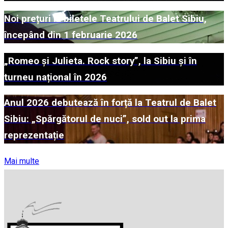
Noi prețuri la biletele Teatrului de Balet Sibiu,
începând din 1 februarie 2026
„Romeo și Julieta. Rock story”, la Sibiu și în
turneu național în 2026
Anul 2026 debutează în forță la Teatrul de Balet
Sibiu: „Spărgătorul de nuci”, sold out la prima
reprezentație
Mai multe