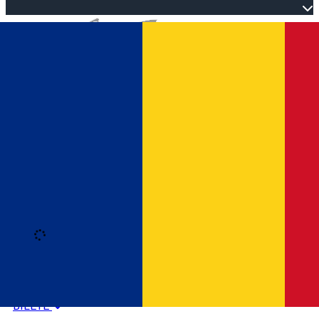
Open main menu
Loading
Autentificare
HOME
PROGRAM EVENIMENTE
BILETE
Română