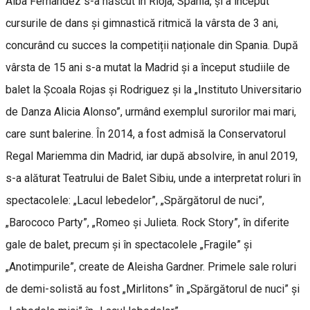
Alba Fernandez s-a născut în Rioja, Spania, și a început
cursurile de dans și gimnastică ritmică la vârsta de 3 ani,
concurând cu succes la competiții naționale din Spania. După
vârsta de 15 ani s-a mutat la Madrid și a început studiile de
balet la Școala Rojas și Rodriguez și la „Instituto Universitario
de Danza Alicia Alonso”, urmând exemplul surorilor mai mari,
care sunt balerine. În 2014, a fost admisă la Conservatorul
Regal Mariemma din Madrid, iar după absolvire, în anul 2019,
s-a alăturat Teatrului de Balet Sibiu, unde a interpretat roluri în
spectacolele: „Lacul lebedelor”, „Spărgătorul de nuci”,
„Barococo Party”, „Romeo și Julieta. Rock Story”, în diferite
gale de balet, precum și în spectacolele „Fragile” și
„Anotimpurile”, create de Aleisha Gardner. Primele sale roluri
de demi-solistă au fost „Mirlitons” în „Spărgătorul de nuci” și