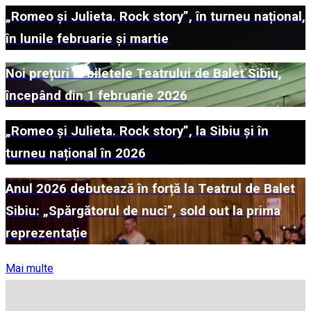
„Romeo și Julieta. Rock story”, în turneu național,
în lunile februarie și martie
Noi prețuri la biletele Teatrului de Balet Sibiu,
începând din 1 februarie 2026
„Romeo și Julieta. Rock story”, la Sibiu și în
turneu național în 2026
Anul 2026 debutează în forță la Teatrul de Balet
Sibiu: „Spărgătorul de nuci”, sold out la prima
reprezentație
Mai multe