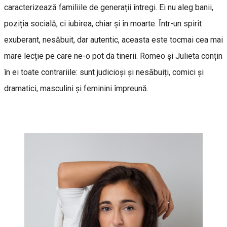
caracterizează familiile de generații întregi. Ei nu aleg banii,
poziția socială, ci iubirea, chiar și în moarte. Într-un spirit
exuberant, nesăbuit, dar autentic, aceasta este tocmai cea mai
mare lecție pe care ne-o pot da tinerii. Romeo și Julieta conțin
în ei toate contrariile: sunt judicioși și nesăbuiți, comici și
dramatici, masculini și feminini împreună.