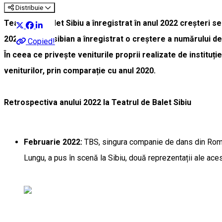
Distribuie
Teatrul de Balet Sibiu a înregistrat în anul 2022 creșteri se
2022, baletul sibian a înregistrat o creștere a numărului de
Copied!
În ceea ce privește veniturile proprii realizate de instituț
veniturilor, prin comparație cu anul 2020.
Retrospectiva anului 2022 la Teatrul de Balet Sibiu
Februarie 2022:
TBS, singura companie de dans din Român
Lungu, a pus în scenă la Sibiu, două reprezentații ale aces