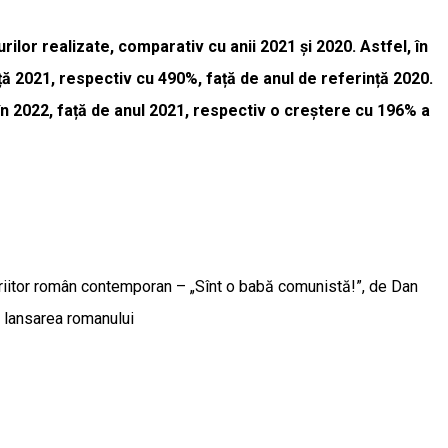
rilor realizate, comparativ cu anii 2021 și 2020. Astfel, în
nță 2021, respectiv cu 490%, față de anul de referință 2020.
 în 2022, față de anul 2021, respectiv o creștere cu 196% a
criitor român contemporan – „Sînt o babă comunistă!”, de Dan
a lansarea romanului