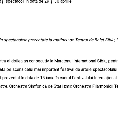
și spectacol, în data de 29 și 30 aprilie.
a spectacolele prezentate la matineu de Teatrul de Balet Sibiu, în
entru al doilea an consecutiv la Maratonul Internațional Sibiu, pe
dată pe scena celui mai important festival de artele spectacolului
prezentat în data de 15 iunie în cadrul Festivalului Internațional I
atre, Orchestra Simfonică de Stat Izmir, Orchestra Filarmonicii T