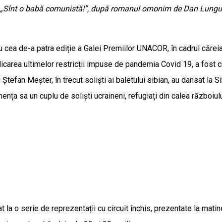
ans „Sînt o babă comunistă!”, după romanul omonim de Dan Lungu 
u cea de-a patra ediție a Galei Premiilor UNACOR, în cadrul cărei
icarea ultimelor restricții impuse de pandemia Covid 19, a fost c
tefan Meșter, în trecut soliști ai baletului sibian, au dansat la S
ența sa un cuplu de soliști ucraineni, refugiați din calea războiulu
t la o serie de reprezentații cu circuit închis, prezentate la matin