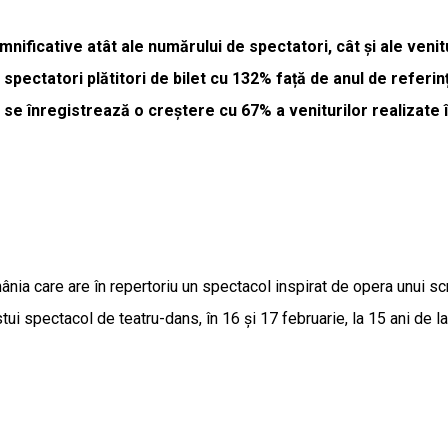
mnificative atât ale numărului de spectatori, cât și ale venitu
 spectatori plătitori de bilet cu 132% față de anul de referi
ie se înregistrează o creștere cu 67% a veniturilor realizate
ia care are în repertoriu un spectacol inspirat de opera unui s
tui spectacol de teatru-dans, în 16 și 17 februarie, la 15 ani de l