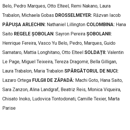
Belo, Pedro Marques, Otto Elteel, Remi Nakano, Laura
Trabalon, Michaela Gobas
DROSSELMEYER:
Răzvan Iacob
PĂPUȘA ARLECHIN:
Nathaniel Lillington
COLOMBINA:
Hana
Saito
REGELE ȘOBOLAN
: Sayron Pereira
ȘOBOLANII:
Henrique Fereira, Vasco Yu Belo, Pedro, Marques, Guido
Sarnataro, Mattia Longhitano, Otto Elteel
SOLDAȚII:
Valentin
Le Page, Miguel Teixeira, Tereza Dragomir, Bella Gilligan,
Laura Trabalon, Maria Trabalon
SPĂRGĂTORUL DE NUCI:
Lazaro Ortega
FULGII DE ZĂPADĂ:
Machi Goto, Hana Saito,
Sara Zanzon, Alina Landgraf, Beatriz Reis, Monica Viqueira,
Chisato Inoko, Ludovica Tontodonati, Camille Texier, Marta
Parise