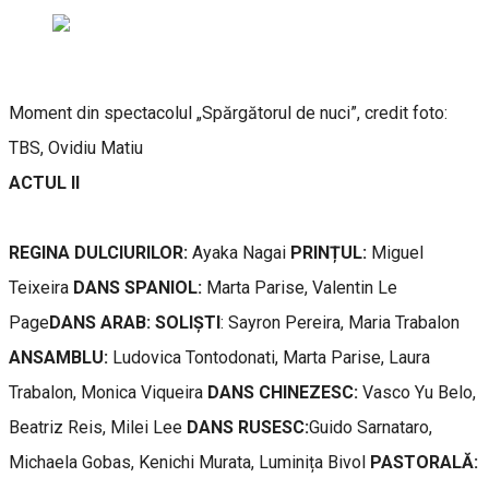
Moment din spectacolul „Spărgătorul de nuci”, credit foto:
TBS, Ovidiu Matiu
ACTUL II
REGINA DULCIURILOR:
Ayaka Nagai
PRINȚUL:
Miguel
Teixeira
DANS SPANIOL:
Marta Parise, Valentin Le
Page
DANS ARAB: SOLIȘTI
: Sayron Pereira, Maria Trabalon
ANSAMBLU:
Ludovica Tontodonati, Marta Parise, Laura
Trabalon, Monica Viqueira
DANS CHINEZESC:
Vasco Yu Belo,
Beatriz Reis, Milei Lee
DANS RUSESC:
Guido Sarnataro,
Michaela Gobas, Kenichi Murata, Luminița Bivol
PASTORALĂ: