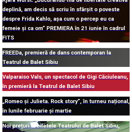
Kjara Wurst: „Bucurându-mă de libertate creativă
deplină, am decis să scriu în sfârșit o poveste
despre Frida Kahlo, așa cum o percep eu ca
femeie și ca om” PREMIERA în 21 iunie în cadrul
FITS
FREEDa, premieră de dans contemporan la
Teatrul de Balet Sibiu
Valparaiso Vals, un spectacol de Gigi Căciuleanu,
în premieră la Teatrul de Balet Sibiu
„Romeo și Julieta. Rock story”, în turneu național,
în lunile februarie și martie
Noi prețuri la biletele Teatrului de Balet Sibiu,