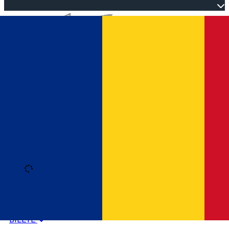
Open main menu
Loading
Autentificare
HOME
PROGRAM EVENIMENTE
BILETE
Română