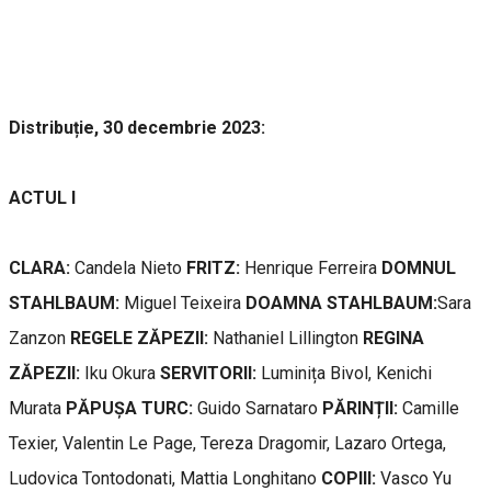
Distribuție, 30 decembrie 2023:
ACTUL I
CLARA:
Candela Nieto
FRITZ:
Henrique Ferreira
DOMNUL
STAHLBAUM:
Miguel Teixeira
DOAMNA STAHLBAUM:
Sara
Zanzon
REGELE ZĂPEZII:
Nathaniel Lillington
REGINA
ZĂPEZII:
Iku Okura
SERVITORII:
Luminița Bivol, Kenichi
Murata
PĂPUȘA TURC:
Guido Sarnataro
PĂRINȚII:
Camille
Texier, Valentin Le Page, Tereza Dragomir, Lazaro Ortega,
Ludovica Tontodonati, Mattia Longhitano
COPIII:
Vasco Yu