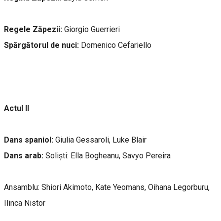
Regele Zăpezii:
Giorgio Guerrieri
Spărgătorul de nuci:
Domenico Cefariello
Actul II
Dans spaniol:
Giulia Gessaroli, Luke Blair
Dans arab:
Soliști: Ella Bogheanu, Savyo Pereira
Ansamblu: Shiori Akimoto, Kate Yeomans, Oihana Legorburu,
Ilinca Nistor