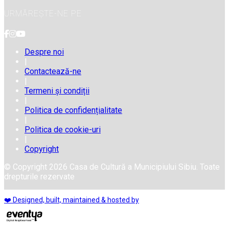
URMĂREȘTE-NE PE
Despre noi
|
Contactează-ne
|
Termeni și condiții
|
Politica de confidențialitate
|
Politica de cookie-uri
|
Copyright
© Copyright 2026 Casa de Cultură a Municipiului Sibiu. Toate
drepturile rezervate
❤️ Designed, built, maintained & hosted by