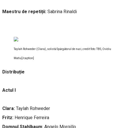
Maestru de repetiții:
Sabrina Rinaldi
Taylah Rohweder (Clara), solistă Spărgătorul de nuci, credit foto: TBS, Ovidiu
Matiu[/caption]
Distribuție
Actul I
Clara:
Taylah Rohweder
Fritz:
Henrique Ferreira
Domnul Stahlbaum
: Angelo Morgillo