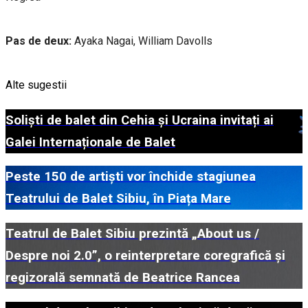
Pas de deux:
Ayaka Nagai, William Davolls
Alte sugestii
Soliști de balet din Cehia și Ucraina invitați ai
Galei Internaționale de Balet
Peste 150 de artiști vor închide stagiunea
Teatrului de Balet Sibiu, în Piața Mare
Teatrul de Balet Sibiu prezintă „About us /
Despre noi 2.0”, o reinterpretare coregrafică și
regizorală semnată de Beatrice Rancea