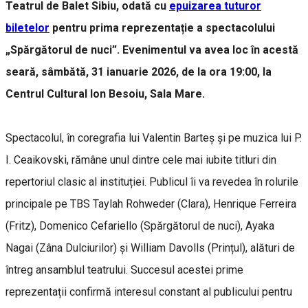
Teatrul de Balet Sibiu, odată cu
epuizarea tuturor
biletelor
pentru prima reprezentație a spectacolului
„Spărgătorul de nuci”. Evenimentul va avea loc în acestă
seară, sâmbătă, 31 ianuarie 2026, de la ora 19:00, la
Centrul Cultural Ion Besoiu, Sala Mare.
Spectacolul, în coregrafia lui Valentin Barteș și pe muzica lui P.
I. Ceaikovski, rămâne unul dintre cele mai iubite titluri din
repertoriul clasic al instituției. Publicul îi va revedea în rolurile
principale pe TBS Taylah Rohweder (Clara), Henrique Ferreira
(Fritz), Domenico Cefariello (Spărgătorul de nuci), Ayaka
Nagai (Zâna Dulciurilor) și William Davolls (Prințul), alături de
întreg ansamblul teatrului. Succesul acestei prime
reprezentații confirmă interesul constant al publicului pentru