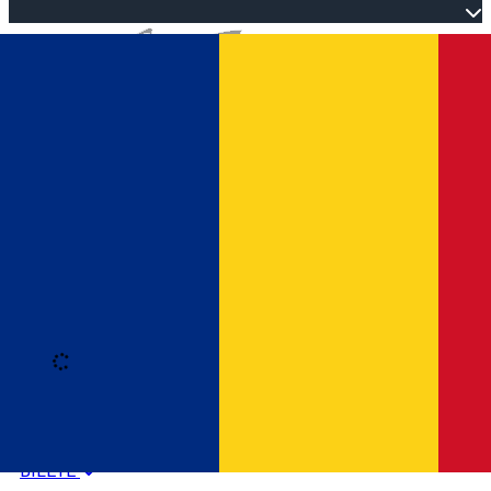
Open main menu
Loading
Autentificare
HOME
PROGRAM EVENIMENTE
BILETE
Română