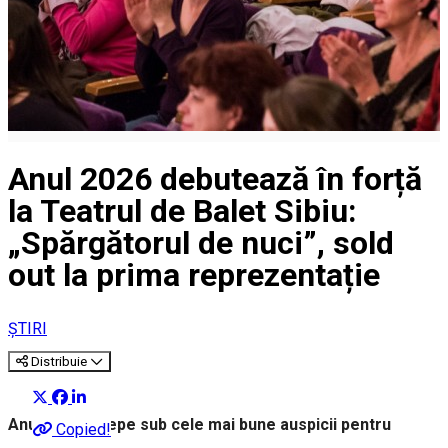
Anul 2026 debutează în forță
la Teatrul de Balet Sibiu:
„Spărgătorul de nuci”, sold
out la prima reprezentație
ȘTIRI
Distribuie
Anul 2026 începe sub cele mai bune auspicii pentru
Copied!