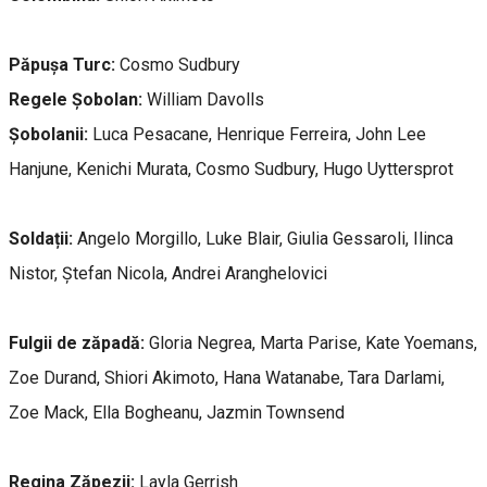
Păpușa Turc:
Cosmo Sudbury
Regele Șobolan:
William Davolls
Șobolanii:
Luca Pesacane, Henrique Ferreira, John Lee
Hanjune, Kenichi Murata, Cosmo Sudbury, Hugo Uyttersprot
Soldații:
Angelo Morgillo, Luke Blair, Giulia Gessaroli, Ilinca
Nistor, Ștefan Nicola, Andrei Aranghelovici
Fulgii de zăpadă:
Gloria Negrea, Marta Parise, Kate Yoemans,
Zoe Durand, Shiori Akimoto, Hana Watanabe, Tara Darlami,
Zoe Mack, Ella Bogheanu, Jazmin Townsend
Regina Zăpezii:
Layla Gerrish