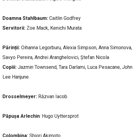
Doamna Stahlbaum:
Caitlin Godfrey
Servitorii:
Zoe Mack, Kenichi Murata
Părinții:
Oihanna Legorburu, Alexia Simpson, Anna Simonova,
Savyo Pereira, Andrei Aranghelovici, Ștefan Nicola
Copiii:
Jazmin Townsend, Tara Darlami, Luca Pesacane, John
Lee Hanjune
Drosselmeyer:
Răzvan Iacob
Păpușa Arlechin
: Hugo Uyttersprot
Colombina:
Shiori Akimoto