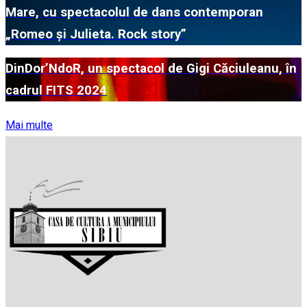
Mare, cu spectacolul de dans contemporan
„Romeo și Julieta. Rock story”
DinDor’NdoR, un spectacol de Gigi Căciuleanu, în
cadrul FITS 2024
Mai multe