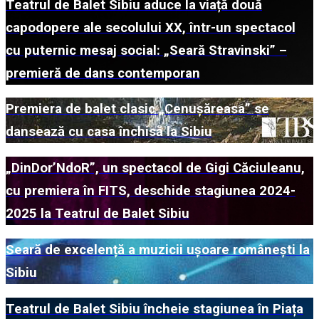
Teatrul de Balet Sibiu aduce la viață două
capodopere ale secolului XX, într-un spectacol
cu puternic mesaj social: „Seară Stravinski” –
premieră de dans contemporan
Premiera de balet clasic „Cenușăreasa” se
dansează cu casa închisă la Sibiu
„DinDor’NdoR”, un spectacol de Gigi Căciuleanu,
cu premiera în FITS, deschide stagiunea 2024-
2025 la Teatrul de Balet Sibiu
Seară de excelență a muzicii ușoare românești la
Sibiu
Teatrul de Balet Sibiu încheie stagiunea în Piața