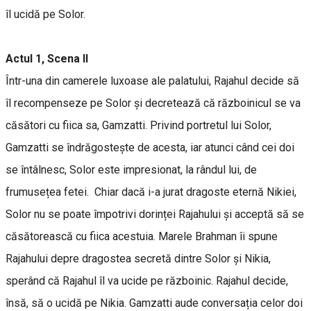
îl ucidă pe Solor.
Actul 1, Scena II
Într-una din camerele luxoase ale palatului, Rajahul decide să
îl recompenseze pe Solor și decretează că războinicul se va
căsători cu fiica sa, Gamzatti. Privind portretul lui Solor,
Gamzatti se îndrăgostește de acesta, iar atunci când cei doi
se întâlnesc, Solor este impresionat, la rândul lui, de
frumusețea fetei. Chiar dacă i-a jurat dragoste eternă Nikiei,
Solor nu se poate împotrivi dorinței Rajahului și acceptă să se
căsătorească cu fiica acestuia. Marele Brahman îi spune
Rajahului depre dragostea secretă dintre Solor și Nikia,
sperând că Rajahul îl va ucide pe războinic. Rajahul decide,
însă, să o ucidă pe Nikia. Gamzatti aude conversația celor doi