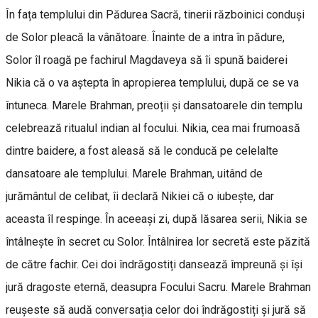
În fața templului din Pădurea Sacră, tinerii războinici conduși
de Solor pleacă la vânătoare. Înainte de a intra în pădure,
Solor îl roagă pe fachirul Magdaveya să îi spună baiderei
Nikia că o va aștepta în apropierea templului, după ce se va
întuneca. Marele Brahman, preoții și dansatoarele din templu
celebrează ritualul indian al focului. Nikia, cea mai frumoasă
dintre baidere, a fost aleasă să le conducă pe celelalte
dansatoare ale templului. Marele Brahman, uitând de
jurământul de celibat, îi declară Nikiei că o iubește, dar
aceasta îl respinge. În aceeași zi, după lăsarea serii, Nikia se
întâlnește în secret cu Solor. Întâlnirea lor secretă este păzită
de către fachir. Cei doi îndrăgostiți dansează împreună și își
jură dragoste eternă, deasupra Focului Sacru. Marele Brahman
reușeste să audă conversația celor doi îndrăgostiți și jură să