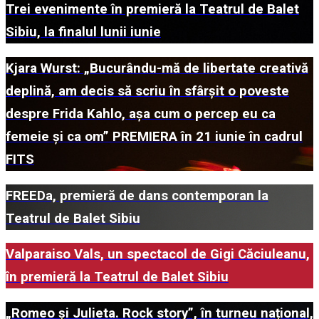
Trei evenimente în premieră la Teatrul de Balet
Sibiu, la finalul lunii iunie
Kjara Wurst: „Bucurându-mă de libertate creativă
deplină, am decis să scriu în sfârșit o poveste
despre Frida Kahlo, așa cum o percep eu ca
femeie și ca om” PREMIERA în 21 iunie în cadrul
FITS
FREEDa, premieră de dans contemporan la
Teatrul de Balet Sibiu
Valparaiso Vals, un spectacol de Gigi Căciuleanu,
în premieră la Teatrul de Balet Sibiu
„Romeo și Julieta. Rock story”, în turneu național,