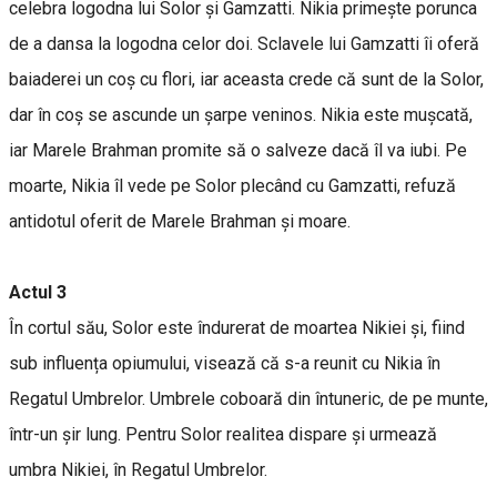
celebra logodna lui Solor și Gamzatti. Nikia primește porunca
de a dansa la logodna celor doi. Sclavele lui Gamzatti îi oferă
baiaderei un coș cu flori, iar aceasta crede că sunt de la Solor,
dar în coș se ascunde un șarpe veninos. Nikia este mușcată,
iar Marele Brahman promite să o salveze dacă îl va iubi. Pe
moarte, Nikia îl vede pe Solor plecând cu Gamzatti, refuză
antidotul oferit de Marele Brahman și moare.
Actul 3
În cortul său, Solor este îndurerat de moartea Nikiei și, fiind
sub influența opiumului, visează că s-a reunit cu Nikia în
Regatul Umbrelor. Umbrele coboară din întuneric, de pe munte,
într-un șir lung. Pentru Solor realitea dispare și urmează
umbra Nikiei, în Regatul Umbrelor.