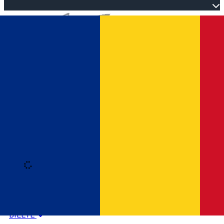
Open main menu
Loading
Autentificare
HOME
PROGRAM EVENIMENTE
BILETE
Română