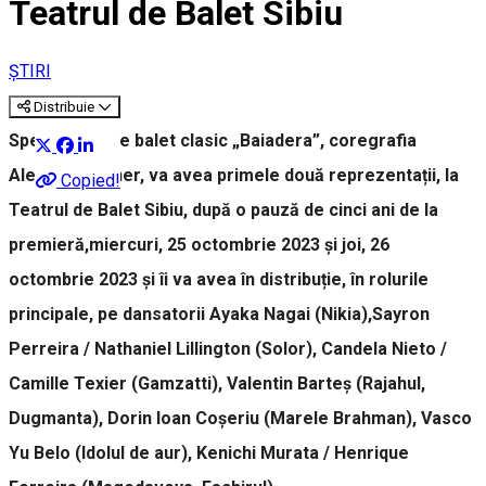
Teatrul de Balet Sibiu
ȘTIRI
Distribuie
Spectacolul de balet clasic „Baiadera”, coregrafia
Aleisha Gardner, va avea primele două reprezentații, la
Copied!
Teatrul de Balet Sibiu, după o pauză de cinci ani de la
premieră,miercuri, 25 octombrie 2023 și joi, 26
octombrie 2023 și îi va avea în distribuție, în rolurile
principale, pe dansatorii Ayaka Nagai (Nikia),Sayron
Perreira / Nathaniel Lillington (Solor), Candela Nieto /
Camille Texier (Gamzatti), Valentin Barteș (Rajahul,
Dugmanta), Dorin Ioan Coșeriu (Marele Brahman), Vasco
Yu Belo (Idolul de aur), Kenichi Murata / Henrique