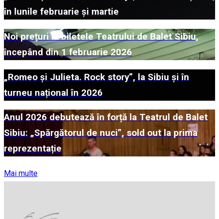
în lunile februarie și martie
Noi prețuri la biletele Teatrului de Balet Sibiu,
începând din 1 februarie 2026
„Romeo și Julieta. Rock story”, la Sibiu și în
turneu național în 2026
Anul 2026 debutează în forță la Teatrul de Balet
Sibiu: „Spărgătorul de nuci”, sold out la prima
reprezentație
Mai multe