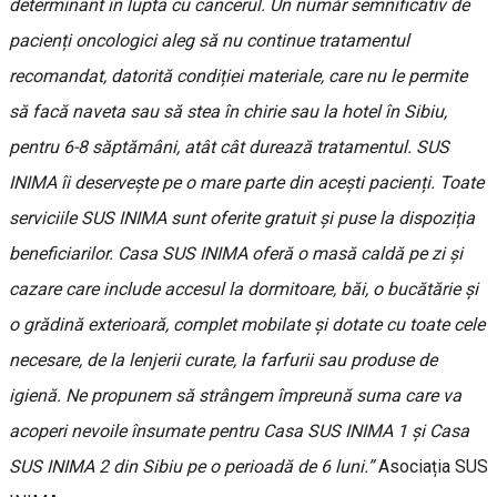
determinant în lupta cu cancerul. Un număr semnificativ de
pacienți oncologici aleg să nu continue tratamentul
recomandat, datorită condiției materiale, care nu le permite
să facă naveta sau să stea în chirie sau la hotel în Sibiu,
pentru 6-8 săptămâni, atât cât durează tratamentul. SUS
INIMA îi deservește pe o mare parte din acești pacienți. Toate
serviciile SUS INIMA sunt oferite gratuit și puse la dispoziția
beneficiarilor. Casa SUS INIMA oferă o masă caldă pe zi și
cazare care include accesul la dormitoare, băi, o bucătărie și
o grădină exterioară, complet mobilate și dotate cu toate cele
necesare, de la lenjerii curate, la farfurii sau produse de
igienă. Ne propunem să strângem împreună suma care va
acoperi nevoile însumate pentru Casa SUS INIMA 1 și Casa
SUS INIMA 2 din Sibiu pe o perioadă de 6 luni.”
Asociația SUS