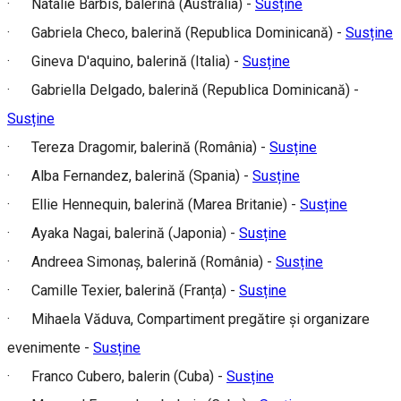
· Natalie Barbis, balerină (Australia) -
Susține
· Gabriela Checo, balerină (Republica Dominicană) -
Susține
· Gineva D'aquino, balerină (Italia) -
Susține
· Gabriella Delgado, balerină (Republica Dominicană) -
Susține
· Tereza Dragomir, balerină (România) -
Susține
· Alba Fernandez, balerină (Spania) -
Susține
· Ellie Hennequin, balerină (Marea Britanie) -
Susține
· Ayaka Nagai, balerină (Japonia) -
Susține
· Andreea Simonaș, balerină (România) -
Susține
· Camille Texier, balerină (Franța) -
Susține
· Mihaela Văduva, Compartiment pregătire și organizare
evenimente -
Susține
· Franco Cubero, balerin (Cuba) -
Susține