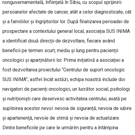
nonguvernamentală, înființată în Sibiu, cu scopul sprijinirii
persoanelor afectate de cancer, atât a celor diagnosticate, cât
și a familiilor și îngrijitorilor lor. După finalizarea perioadei de
prospectare a contextului general local, asociația SUS INIMA
a identificat două direcții de dezvoltare, fiecare având
beneficii pe termen scurt, mediu și lung pentru pacienții
oncologici și aparținătorii lor. Prima inițiativă a asociației a
fost dezvoltarea proiectului “Centrului de suport oncologic
SUS INIMA”, astfel încât astăzi, echipa noastră include doi
navigatori de pacienți oncologici, un lucrător social, psihologi
și nutriționiști care deservesc activitatea centrului, axată pe
suplinirea acestor nevoi: nevoia de siguranță; nevoia de iubire
și apartenență, nevoie de stimă și nevoia de actualizare.
Dintre beneficiile pe care le urmărim pentru a întâmpina