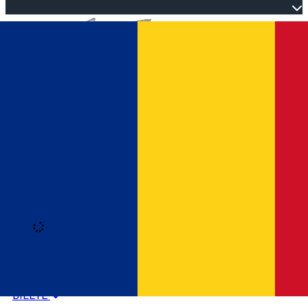
Open main menu
Loading
Autentificare
HOME
PROGRAM EVENIMENTE
BILETE
Română