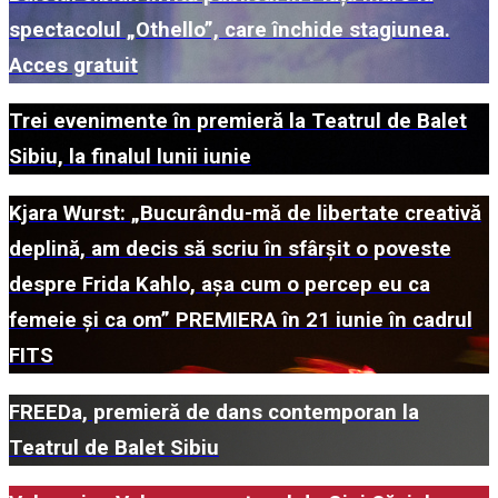
spectacolul „Othello”, care închide stagiunea.
Acces gratuit
Trei evenimente în premieră la Teatrul de Balet
Sibiu, la finalul lunii iunie
Kjara Wurst: „Bucurându-mă de libertate creativă
deplină, am decis să scriu în sfârșit o poveste
despre Frida Kahlo, așa cum o percep eu ca
femeie și ca om” PREMIERA în 21 iunie în cadrul
FITS
FREEDa, premieră de dans contemporan la
Teatrul de Balet Sibiu