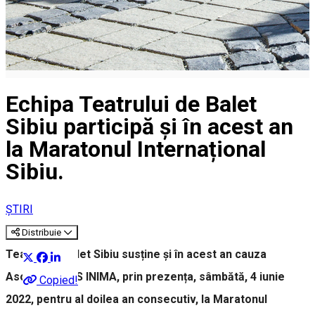
Echipa Teatrului de Balet
Sibiu participă și în acest an
la Maratonul Internațional
Sibiu.
ȘTIRI
Distribuie
Teatrul de Balet Sibiu susține și în acest an cauza
Asociației SUS INIMA, prin prezența, sâmbătă, 4 iunie
Copied!
2022, pentru al doilea an consecutiv, la Maratonul