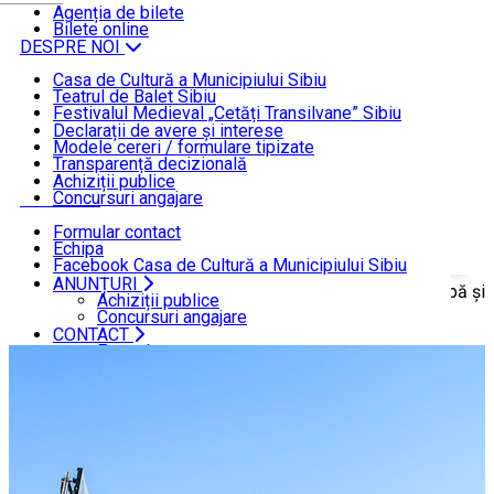
ȘTIRI
Agenția de bilete
Bilete online
DESPRE NOI
Casa de Cultură a Municipiului Sibiu
Teatrul de Balet Sibiu
INFORMAȚII DE INTERES PUBLIC
Festivalul Medieval „Cetăți Transilvane” Sibiu
Funcționare
Declarații de avere și interese
Modele cereri / formulare tipizate
ANUNȚURI
Transparență decizională
Achiziții publice
Concursuri angajare
CONTACT
Formular contact
Echipa
Facebook Casa de Cultură a Municipiului Sibiu
Facebook Teatrul de Balet Sibiu
ANUNȚURI
Acasă
ȘTIRI
Echipa Teatrului de Balet Sibiu participă și
Instagram Teatrul de Balet Sibiu
Achiziții publice
YouTube Teatrul de Balet Sibiu
Concursuri angajare
în acest an la Maratonul Internațional Sibiu.
CONTACT
Formular contact
Echipa
Facebook Casa de Cultură a Municipiului Sibiu
Facebook Teatrul de Balet Sibiu
Instagram Teatrul de Balet Sibiu
YouTube Teatrul de Balet Sibiu