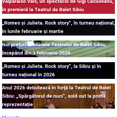
Valparaiso Vals, un spectacol de Gigi Căciuleanu,
în premieră la Teatrul de Balet Sibiu
„Romeo și Julieta. Rock story”, în turneu național,
în lunile februarie și martie
Noi prețuri la biletele Teatrului de Balet Sibiu,
începând din 1 februarie 2026
„Romeo și Julieta. Rock story”, la Sibiu și în
turneu național în 2026
Anul 2026 debutează în forță la Teatrul de Balet
Sibiu: „Spărgătorul de nuci”, sold out la prima
reprezentație