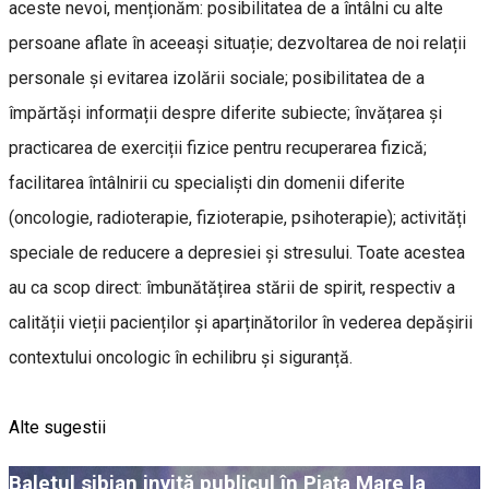
aceste nevoi, menționăm: posibilitatea de a întâlni cu alte
persoane aflate în aceeași situație; dezvoltarea de noi relații
personale și evitarea izolării sociale; posibilitatea de a
împărtăși informații despre diferite subiecte; învățarea și
practicarea de exerciții fizice pentru recuperarea fizică;
facilitarea întâlnirii cu specialiști din domenii diferite
(oncologie, radioterapie, fizioterapie, psihoterapie); activități
speciale de reducere a depresiei și stresului. Toate acestea
au ca scop direct: îmbunătățirea stării de spirit, respectiv a
calității vieții pacienților și aparținătorilor în vederea depășirii
contextului oncologic în echilibru și siguranță.
Alte sugestii
Baletul sibian invită publicul în Piața Mare la