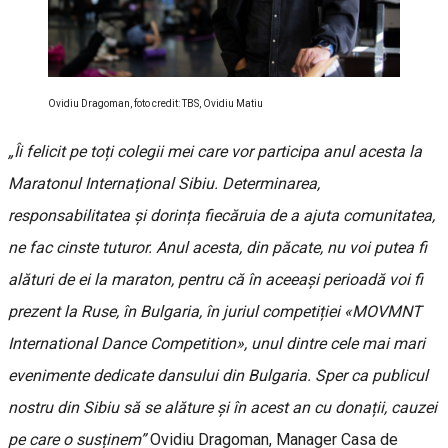
Ovidiu Dragoman, foto credit: TBS, Ovidiu Matiu
„Îi felicit pe toți colegii mei care vor participa anul acesta la
Maratonul Internațional Sibiu. Determinarea,
responsabilitatea și dorința fiecăruia de a ajuta comunitatea,
ne fac cinste tuturor. Anul acesta, din păcate, nu voi putea fi
alături de ei la maraton, pentru că în aceeași perioadă voi fi
prezent la Ruse, în Bulgaria, în juriul competiției «MOVMNT
International Dance Competition», unul dintre cele mai mari
evenimente dedicate dansului din Bulgaria. Sper ca publicul
nostru din Sibiu să se alăture și în acest an cu donații, cauzei
pe care o susținem”
Ovidiu Dragoman, Manager Casa de