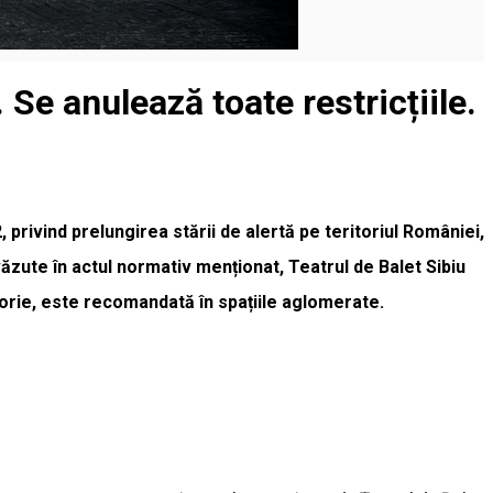
 Se anulează toate restricțiile.
, privind prelungirea stării de alertă pe teritoriul României,
ăzute în actul normativ menționat, Teatrul de Balet Sibiu
torie, este recomandată în spațiile aglomerate.