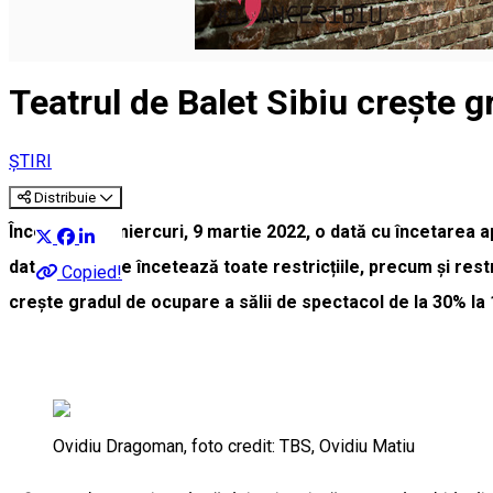
Teatrul de Balet Sibiu crește g
ȘTIRI
Distribuie
Începând de miercuri, 9 martie 2022, o dată cu încetarea apli
dată de la care încetează toate restricțiile, precum și res
Copied!
crește gradul de ocupare a sălii de spectacol de la 30% la
Ovidiu Dragoman, foto credit: TBS, Ovidiu Matiu