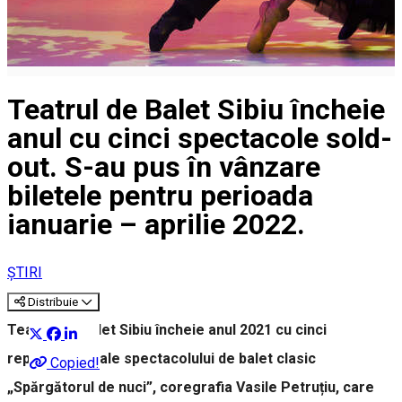
Teatrul de Balet Sibiu încheie
anul cu cinci spectacole sold-
out. S-au pus în vânzare
biletele pentru perioada
ianuarie – aprilie 2022.
ȘTIRI
Distribuie
Teatrul de Balet Sibiu încheie anul 2021 cu cinci
reprezentații ale spectacolului de balet clasic
Copied!
„Spărgătorul de nuci”, coregrafia Vasile Petruțiu, care