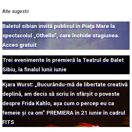
Alte sugestii
Baletul sibian invită publicul în Piața Mare la
spectacolul „Othello”, care închide stagiunea.
Acces gratuit
Trei evenimente în premieră la Teatrul de Balet
Sibiu, la finalul lunii iunie
Kjara Wurst: „Bucurându-mă de libertate creativă
deplină, am decis să scriu în sfârșit o poveste
despre Frida Kahlo, așa cum o percep eu ca
femeie și ca om” PREMIERA în 21 iunie în cadrul
FITS