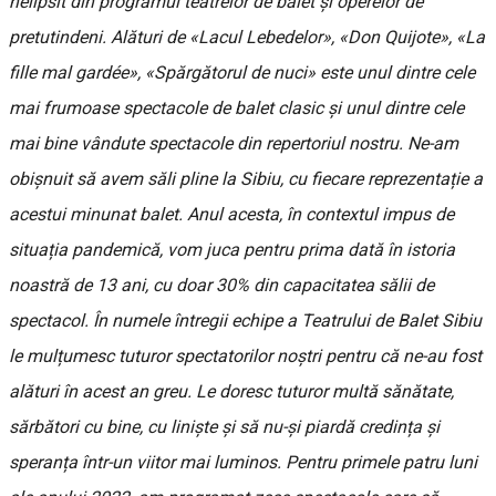
nelipsit din programul teatrelor de balet și operelor de
pretutindeni. Alături de «Lacul Lebedelor», «Don Quijote», «La
fille mal gardée», «Spărgătorul de nuci» este unul dintre cele
mai frumoase spectacole de balet clasic și unul dintre cele
mai bine vândute spectacole din repertoriul nostru. Ne-am
obișnuit să avem săli pline la Sibiu, cu fiecare reprezentație a
acestui minunat balet. Anul acesta, în contextul impus de
situația pandemică, vom juca pentru prima dată în istoria
noastră de 13 ani, cu doar 30% din capacitatea sălii de
spectacol. În numele întregii echipe a Teatrului de Balet Sibiu
le mulțumesc tuturor spectatorilor noștri pentru că ne-au fost
alături în acest an greu. Le doresc tuturor multă sănătate,
sărbători cu bine, cu liniște și să nu-și piardă credința și
speranța într-un viitor mai luminos. Pentru primele patru luni