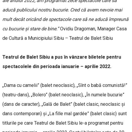
ale anului 2022, am programat zece spectacole care să
aducă publicului nostru bucurie. Cred că avem nevoie mai
mult decât oricând de spectacole care să ne aducă împreună
cu bucurie și stare de bine.”
Ovidiu Dragoman, Manager Casa
de Cultură a Municipiului Sibiu – Teatrul de Balet Sibiu
Teatrul de Balet Sibiu a pus în vânzare biletele pentru
spectacolele din perioada ianuarie – aprilie 2022.
„Dama cu camelii” (balet neoclasic), „Sînt o babă comunistă!”
(teatru-dans), „Bolero” (balet neoclasic), „În numele bucurie”
(dans de caracter), „Gală de Balet” (balet clasic, neoclasic și
dans contemporan) și „La fille mal gardée” (balet clasic) sunt
titlurile pe care Teatrul de Balet Sibiu le-a programat pentru