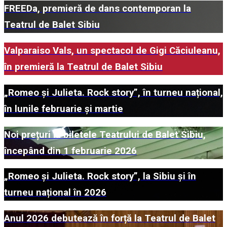
FREEDa, premieră de dans contemporan la
Teatrul de Balet Sibiu
Valparaiso Vals, un spectacol de Gigi Căciuleanu,
în premieră la Teatrul de Balet Sibiu
„Romeo și Julieta. Rock story”, în turneu național,
în lunile februarie și martie
Noi prețuri la biletele Teatrului de Balet Sibiu,
începând din 1 februarie 2026
„Romeo și Julieta. Rock story”, la Sibiu și în
turneu național în 2026
Anul 2026 debutează în forță la Teatrul de Balet