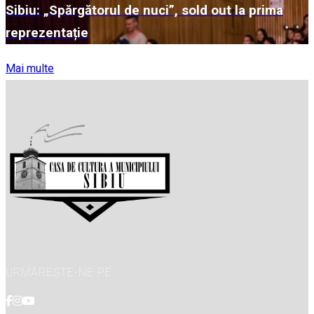
Sibiu: „Spărgătorul de nuci”, sold out la prima
reprezentație
Mai multe
URMĂREȘTE-NE PE