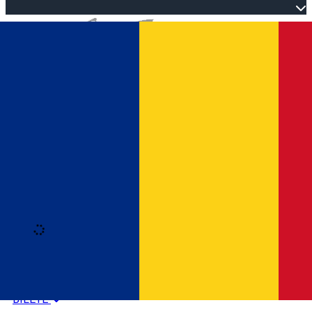
Open main menu
Loading
Autentificare
HOME
PROGRAM EVENIMENTE
BILETE
Română