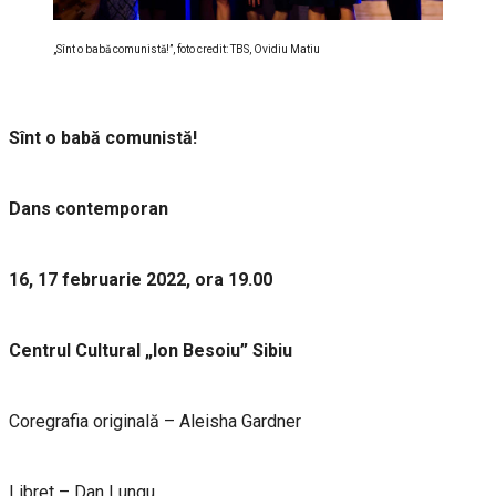
„Sînt o babă comunistă!”, foto credit: TBS, Ovidiu Matiu
Sînt o babă comunistă!
Dans contemporan
16, 17 februarie 2022, ora 19.00
Centrul Cultural „Ion Besoiu” Sibiu
Coregrafia originală – Aleisha Gardner
Libret – Dan Lungu