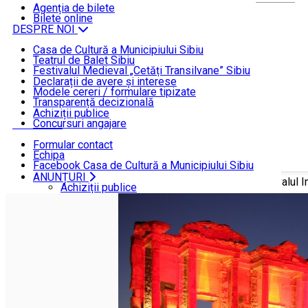
ȘTIRI
Agenția de bilete
Bilete online
DESPRE NOI
Casa de Cultură a Municipiului Sibiu
Teatrul de Balet Sibiu
INFORMAȚII DE INTERES PUBLIC
Festivalul Medieval „Cetăți Transilvane” Sibiu
Funcționare
Declarații de avere și interese
Modele cereri / formulare tipizate
ANUNȚURI
Transparență decizională
Achiziții publice
Concursuri angajare
CONTACT
Formular contact
Echipa
Facebook Casa de Cultură a Municipiului Sibiu
Facebook Teatrul de Balet Sibiu
ANUNȚURI
Acasă
ȘTIRI
Teatrul de Balet Sibiu, invitat la Festivalul I
Instagram Teatrul de Balet Sibiu
Achiziții publice
YouTube Teatrul de Balet Sibiu
Concursuri angajare
CONTACT
Formular contact
Echipa
Facebook Casa de Cultură a Municipiului Sibiu
Facebook Teatrul de Balet Sibiu
Instagram Teatrul de Balet Sibiu
YouTube Teatrul de Balet Sibiu