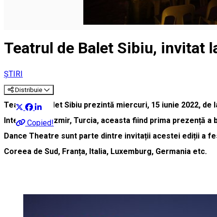
Teatrul de Balet Sibiu, invitat l
ȘTIRI
Distribuie
Teatrul de Balet Sibiu prezintă miercuri, 15 iunie 2022, de 
Internațional Izmir, Turcia, aceasta fiind prima prezență a
Copied!
Dance Theatre sunt parte dintre invitații acestei ediții a fe
Coreea de Sud, Franța, Italia, Luxemburg, Germania etc.