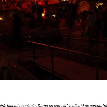
, baletul neoclasic „Dama cu camelii”, realizată de coregraful 