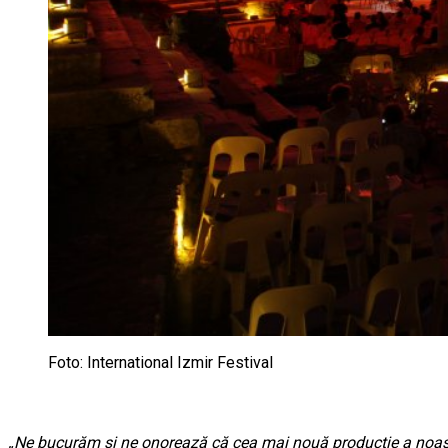
Foto: International Izmir Festival
„Ne bucurăm și ne onorează că cea mai nouă producție a noastră