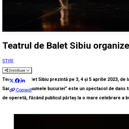
Teatrul de Balet Sibiu organize
ȘTIRI
Distribuie
Teatrul de Balet Sibiu prezintă pe 3, 4 și 5 aprilie 2023, d
Sanchez. „În numele bucuriei” este un spectacol de dans tr
Copied!
de operetă, făcând publicul părtaș la o mare celebrare a buc