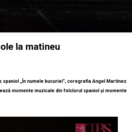
cole la matineu
dans spaniol „În numele bucuriei”, coregrafia Angel Martinez
ternează momente muzicale din folclorul spaniol și momente