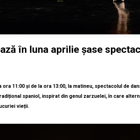
ază în luna aprilie șase specta
e la ora 11:00 și de la ora 13:00, la matineu, spectacolul de 
adițional spaniol, inspirat din genul zarzuelei, în care al
uriei vieții.