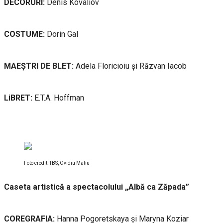
DECORURI:
Denis Kovaliov
COSTUME:
Dorin Gal
MAEȘTRI DE BLET:
Adela Floricioiu și Răzvan Iacob
LiBRET:
E.T.A. Hoffman
Foto credit: TBS, Ovidiu Matiu
Caseta artistică a spectacolului „Albă ca Zăpada”
COREGRAFIA:
Hanna Pogoretskaya și Maryna Koziar