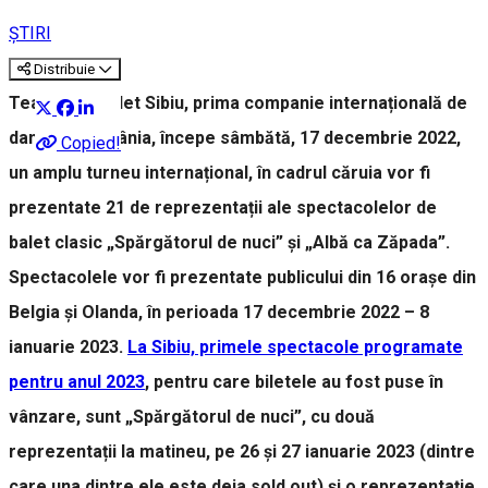
ȘTIRI
Distribuie
Teatrul de Balet Sibiu, prima companie internațională de
dans din România, începe sâmbătă, 17 decembrie 2022,
Copied!
un amplu turneu internațional, în cadrul căruia vor fi
prezentate 21 de reprezentații ale spectacolelor de
balet clasic „Spărgătorul de nuci” și „Albă ca Zăpada”.
Spectacolele vor fi prezentate publicului din 16 orașe din
Belgia și Olanda, în perioada 17 decembrie 2022 – 8
ianuarie 2023.
La Sibiu, primele spectacole programate
pentru anul 2023
, pentru care biletele au fost puse în
vânzare, sunt „Spărgătorul de nuci”, cu două
reprezentații la matineu, pe 26 și 27 ianuarie 2023 (dintre
care una dintre ele este deja sold out) și o reprezentație