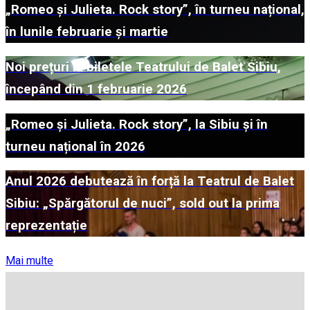
„Romeo și Julieta. Rock story”, în turneu național,
în lunile februarie și martie
Noi prețuri la biletele Teatrului de Balet Sibiu,
începând din 1 februarie 2026
„Romeo și Julieta. Rock story”, la Sibiu și în
turneu național în 2026
Anul 2026 debutează în forță la Teatrul de Balet
Sibiu: „Spărgătorul de nuci”, sold out la prima
reprezentație
Mai multe