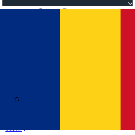
Open main menu
Loading
Autentificare
HOME
PROGRAM EVENIMENTE
BILETE
Română