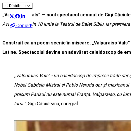
Distribuie
„Valparaiso Vals” — noul spectacol semnat de Gigi Căciulea
Avanpremiera în 10 iunie la Teatrul de Balet Sibiu, iar premiera 
Copied!
Construit ca un poem scenic în mișcare, „Valparaiso Vals” adu
Latine. Spectacolul devine un adevărat caleidoscop de emoț
„Valparaiso Vals” - un caleidoscop de impresii trăite dar 
Nobel Gabriela Mistral și Pablo Neruda dar și mexicanul 
precum Parisul nu este numai Franța. Valparaiso, cu lumini
lumi.”,
Gigi Căciuleanu, coregraf