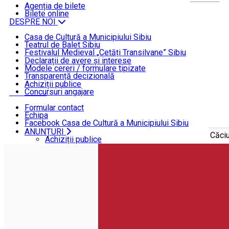
ȘTIRI
Agenția de bilete
Bilete online
DESPRE NOI
Casa de Cultură a Municipiului Sibiu
Teatrul de Balet Sibiu
INFORMAȚII DE INTERES PUBLIC
Festivalul Medieval „Cetăți Transilvane” Sibiu
Funcționare
Declarații de avere și interese
Modele cereri / formulare tipizate
ANUNȚURI
Transparență decizională
Achiziții publice
Concursuri angajare
CONTACT
Formular contact
Echipa
Facebook Casa de Cultură a Municipiului Sibiu
Facebook Teatrul de Balet Sibiu
ANUNȚURI
Acasă
ȘTIRI
Valparaiso Vals, un spectacol de Gigi Căciu
Instagram Teatrul de Balet Sibiu
Achiziții publice
YouTube Teatrul de Balet Sibiu
Concursuri angajare
CONTACT
Formular contact
Echipa
Facebook Casa de Cultură a Municipiului Sibiu
Facebook Teatrul de Balet Sibiu
Instagram Teatrul de Balet Sibiu
YouTube Teatrul de Balet Sibiu