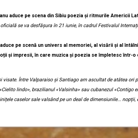
nu aduce pe scena din Sibiu poezia și ritmurile Americii La
oficială se va desfășura în 21 iunie, în cadrul Festivalul Internaț
ce pe scenă un univers al memoriei, al visării și al întâlniri
ii și impresii, în care muzica și poezia se împletesc într-o
și visate. Între Valparaiso și Santiago am ascultat de atâtea ori p
«Cielito lindo», brazilianul «Valsinha» sau cubanezul «Contigo e
țele caselor sale valsând pe un deal de dimensiunile... nopții, e