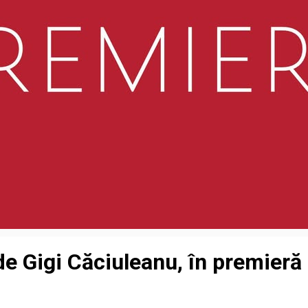
e Gigi Căciuleanu, în premieră 