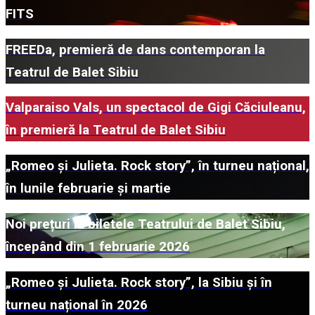
FITS
FREEDa, premieră de dans contemporan la
Teatrul de Balet Sibiu
Valparaiso Vals, un spectacol de Gigi Căciuleanu,
în premieră la Teatrul de Balet Sibiu
„Romeo și Julieta. Rock story”, în turneu național,
în lunile februarie și martie
Noi prețuri la biletele Teatrului de Balet Sibiu,
începând din 1 februarie 2026
„Romeo și Julieta. Rock story”, la Sibiu și în
turneu național în 2026