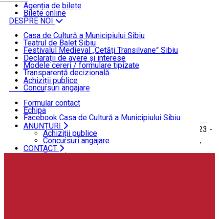
ȘTIRI
Agenția de bilete
Bilete online
DESPRE NOI
Casa de Cultură a Municipiului Sibiu
Teatrul de Balet Sibiu
INFORMAȚII DE INTERES PUBLIC
Festivalul Medieval „Cetăți Transilvane” Sibiu
Funcționare
Declarații de avere și interese
Modele cereri / formulare tipizate
ANUNȚURI
Transparență decizională
Achiziții publice
Concursuri angajare
CONTACT
Formular contact
Echipa
Facebook Casa de Cultură a Municipiului Sibiu
Facebook Teatrul de Balet Sibiu
ANUNȚURI
Acasă
ȘTIRI
Baletul sibian deschide stagiunea 2023 -
Instagram Teatrul de Balet Sibiu
Achiziții publice
YouTube Teatrul de Balet Sibiu
Concursuri angajare
2024 cu premiera de baletul neoclasic „Cavalerul Rozelor”
CONTACT
Formular contact
Echipa
Facebook Casa de Cultură a Municipiului Sibiu
Facebook Teatrul de Balet Sibiu
Instagram Teatrul de Balet Sibiu
YouTube Teatrul de Balet Sibiu