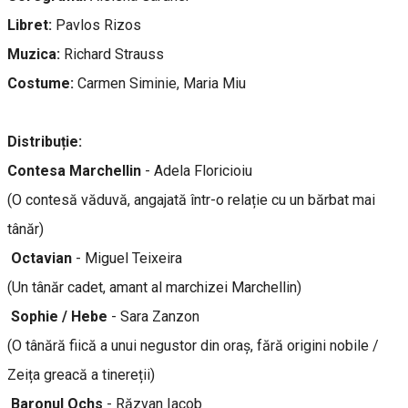
Libret:
Pavlos Rizos
Muzica:
Richard Strauss
Costume:
Carmen Siminie, Maria Miu
Distribuție:
Contesa Marchellin
- Adela Floricioiu
(O contesă văduvă, angajată într-o relație cu un bărbat mai
tânăr)
Octavian
- Miguel Teixeira
(Un tânăr cadet, amant al marchizei Marchellin)
Sophie / Hebe
- Sara Zanzon
(O tânără fiică a unui negustor din oraș, fără origini nobile /
Zeița greacă a tinereții)
Baronul Ochs
- Răzvan Iacob