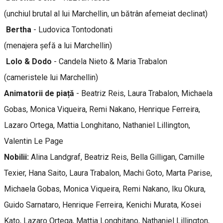
(unchiul brutal al lui Marchellin, un bătrân afemeiat declinat)
Bertha
- Ludovica Tontodonati
(menajera șefă a lui Marchellin)
Lolo & Dodo
- Candela Nieto & Maria Trabalon
(cameristele lui Marchellin)
Animatorii de piață
- Beatriz Reis, Laura Trabalon, Michaela
Gobas, Monica Viqueira, Remi Nakano, Henrique Ferreira,
Lazaro Ortega, Mattia Longhitano, Nathaniel Lillington,
Valentin Le Page
Nobilii:
Alina Landgraf,
Beatriz Reis, Bella Gilligan, Camille
Texier, Hana Saito, Laura Trabalon, Machi Goto, Marta Parise,
Michaela Gobas, Monica Viqueira, Remi Nakano, Iku Okura,
Guido Sarnataro, Henrique Ferreira, Kenichi Murata, Kosei
Kato, Lazaro Ortega, Mattia Longhitano, Nathaniel Lillington,