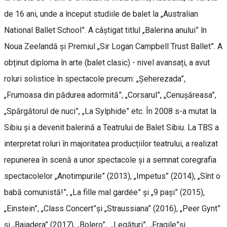
de 16 ani, unde a început studiile de balet la „Australian
National Ballet School”. A câștigat titlul „Balerina anului” în
Noua Zeelandă și Premiul „Sir Logan Campbell Trust Ballet”. A
obținut diploma în arte (balet clasic) - nivel avansați, a avut
roluri solistice în spectacole precum: „Șeherezada”,
„Frumoasa din pădurea adormită”, „Corsarul”, „Cenușăreasa”,
„Spărgătorul de nuci”, „La Sylphide” etc. În 2008 s-a mutat la
Sibiu și a devenit balerină a Teatrului de Balet Sibiu. La TBS a
interpretat roluri în majoritatea producțiilor teatrului, a realizat
repunerea în scenă a unor spectacole și a semnat coregrafia
spectacolelor „Anotimpurile” (2013), „Impetus” (2014), „Sînt o
babă comunistă!”, „La fille mal gardée” și „9 pași” (2015),
„Einstein”, „Class Concert”și „Straussiana” (2016), „Peer Gynt”
și „Baiadera” (2017), „Bolero”, „Legături”, „Fragile”și