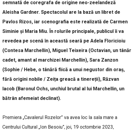
semnată de coregrafa de origine neo-zeelandeză
Aleisha Gardner. Spectacolul are la bază un libret de
Pavlos Rizos, iar scenografia este realizată de Carmen
Siminie și Maria Miu. În rolurile principale, publicul îi va
revedea pe scenă în această seară pe Adela Floricioiu
(Contesa Marchellin), Miguel Teixeira (Octavian, un tânăr
cadet, amant al marchizei Marchellin), Sara Zanzon
(Sophie / Hebe, o tânără fiică a unui negustor din oraș,
fără origini nobile / Zeița greacă a tinereții), Răzvan
Iacob (Baronul Ochs, unchiul brutal al lui Marchellin, un
bătrân afemeiat declinat).
Premiera „Cavalerul Rozelor” va avea loc la sala mare a
Centrului Cultural „Ion Besoiu”, joi, 19 octombrie 2023,