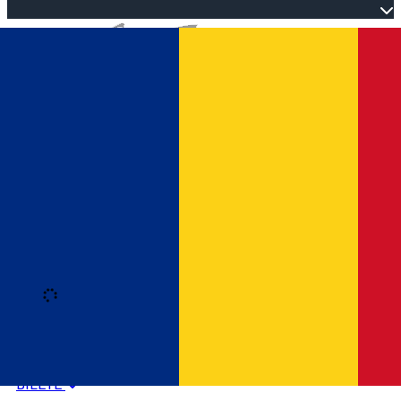
Open main menu
Loading
Autentificare
HOME
PROGRAM EVENIMENTE
BILETE
Română