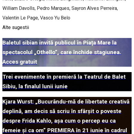
William Davolls, Pedro Marques, Sayron Alves Perreira,
Valentin Le Page, Vasco Yu Belo
Alte sugestii
Baletul sibian invită publicul în Piața Mare la
spectacolul „Othello”, care închide stagiunea.
Acces gratuit
Trei evenimente în premieră la Teatrul de Balet
Sibiu, la finalul lunii iunie
Kjara Wurst: „Bucurându-mă de libertate creativă
deplină, am decis să scriu în sfârșit o poveste
despre Frida Kahlo, așa cum o percep eu ca
femeie și ca om” PREMIERA în 21 iunie în cadrul