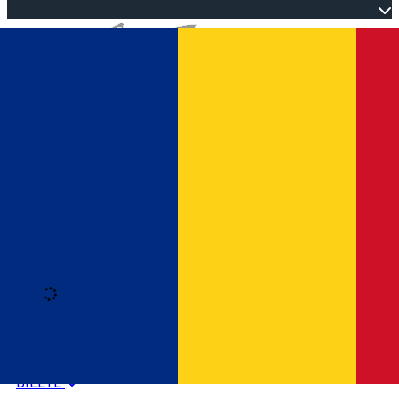
Open main menu
Loading
Autentificare
HOME
PROGRAM EVENIMENTE
BILETE
Română