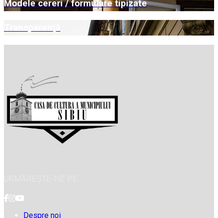
Modele cereri / formulare tipizate
Transparență
URMĂREȘTE-NE PE
Despre noi