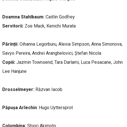
Doamna Stahlbaum:
Caitlin Godfrey
Servitorii:
Zoe Mack, Kenichi Murata
Părinții:
Oihanna Legorburu, Alexia Simpson, Anna Simonova,
Savyo Pereira, Andrei Aranghelovici, Ștefan Nicola
Copiii:
Jazmin Townsend, Tara Darlami, Luca Pesacane, John
Lee Hanjune
Drosselmeyer:
Răzvan Iacob
Păpușa Arlechin
: Hugo Uyttersprot
Colombina:
Shiori Akimoto