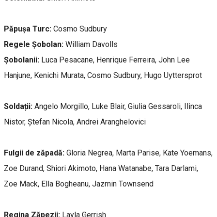
Păpușa Turc:
Cosmo Sudbury
Regele Șobolan:
William Davolls
Șobolanii:
Luca Pesacane, Henrique Ferreira, John Lee
Hanjune, Kenichi Murata, Cosmo Sudbury, Hugo Uyttersprot
Soldații:
Angelo Morgillo, Luke Blair, Giulia Gessaroli, Ilinca
Nistor, Ștefan Nicola, Andrei Aranghelovici
Fulgii de zăpadă:
Gloria Negrea, Marta Parise, Kate Yoemans,
Zoe Durand, Shiori Akimoto, Hana Watanabe, Tara Darlami,
Zoe Mack, Ella Bogheanu, Jazmin Townsend
Regina Zăpezii:
Layla Gerrish