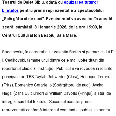
Teatrul de Balet Sibiu, odată cu
epuizarea tuturor
biletelor
pentru prima reprezentație a spectacolului
„Spărgătorul de nuci”. Evenimentul va avea loc în acestă
seară, sâmbătă, 31 ianuarie 2026, de la ora 19:00, la
Centrul Cultural Ion Besoiu, Sala Mare.
Spectacolul, în coregrafia lui Valentin Barteș și pe muzica lui P.
I. Ceaikovski, rămâne unul dintre cele mai iubite titluri din
repertoriul clasic al instituției. Publicul îi va revedea în rolurile
principale pe TBS Taylah Rohweder (Clara), Henrique Ferreira
(Fritz), Domenico Cefariello (Spărgătorul de nuci), Ayaka
Nagai (Zâna Dulciurilor) și William Davolls (Prințul), alături de
întreg ansamblul teatrului. Succesul acestei prime
reprezentații confirmă interesul constant al publicului pentru