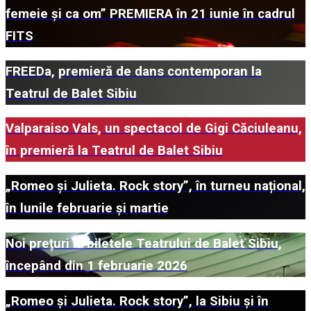
femeie și ca om” PREMIERA în 21 iunie în cadrul
FITS
FREEDa, premieră de dans contemporan la
Teatrul de Balet Sibiu
Valparaiso Vals, un spectacol de Gigi Căciuleanu,
în premieră la Teatrul de Balet Sibiu
„Romeo și Julieta. Rock story”, în turneu național,
în lunile februarie și martie
Noi prețuri la biletele Teatrului de Balet Sibiu,
începând din 1 februarie 2026
„Romeo și Julieta. Rock story”, la Sibiu și în