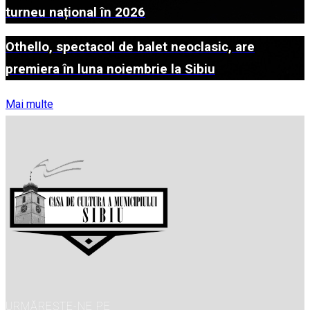
turneu național în 2026
Othello, spectacol de balet neoclasic, are
premiera în luna noiembrie la Sibiu
Mai multe
URMĂREȘTE-NE PE