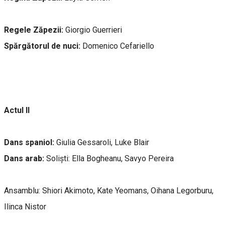
Regele Zăpezii:
Giorgio Guerrieri
Spărgătorul de nuci:
Domenico Cefariello
Actul II
Dans spaniol:
Giulia Gessaroli, Luke Blair
Dans arab:
Soliști: Ella Bogheanu, Savyo Pereira
Ansamblu: Shiori Akimoto, Kate Yeomans, Oihana Legorburu,
Ilinca Nistor