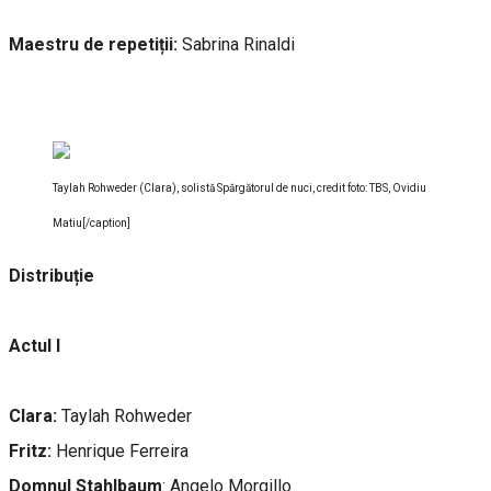
Maestru de repetiții:
Sabrina Rinaldi
Taylah Rohweder (Clara), solistă Spărgătorul de nuci, credit foto: TBS, Ovidiu
Matiu[/caption]
Distribuție
Actul I
Clara:
Taylah Rohweder
Fritz:
Henrique Ferreira
Domnul Stahlbaum
: Angelo Morgillo