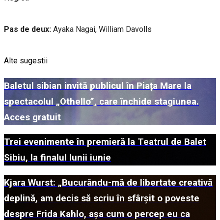
Pas de deux:
Ayaka Nagai, William Davolls
Alte sugestii
Baletul sibian invită publicul în Piața Mare la
spectacolul „Othello”, care închide stagiunea.
Acces gratuit
Trei evenimente în premieră la Teatrul de Balet
Sibiu, la finalul lunii iunie
Kjara Wurst: „Bucurându-mă de libertate creativă
deplină, am decis să scriu în sfârșit o poveste
despre Frida Kahlo, așa cum o percep eu ca