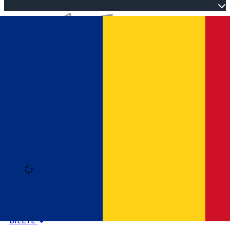
Open main menu
Loading
Autentificare
HOME
PROGRAM EVENIMENTE
BILETE
Română