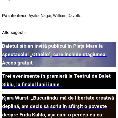
Pas de deux:
Ayaka Nagai, William Davolls
Alte sugestii
Baletul sibian invită publicul în Piața Mare la
spectacolul „Othello”, care închide stagiunea.
Acces gratuit
Trei evenimente în premieră la Teatrul de Balet
Sibiu, la finalul lunii iunie
Kjara Wurst: „Bucurându-mă de libertate creativă
deplină, am decis să scriu în sfârșit o poveste
despre Frida Kahlo, așa cum o percep eu ca