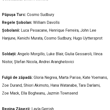
Păpușa Turc:
Cosmo Sudbury
Regele Șobolan:
William Davolls
Șobolanii:
Luca Pesacane, Henrique Ferreira, John Lee
Hanjune, Kenichi Murata, Cosmo Sudbury, Hugo Uyttersprot
Soldații:
Angelo Morgillo, Luke Blair, Giulia Gessaroli, Ilinca
Nistor, Ștefan Nicola, Andrei Aranghelovici
Fulgii de zăpadă:
Gloria Negrea, Marta Parise, Kate Yoemans,
Zoe Durand, Shiori Akimoto, Hana Watanabe, Tara Darlami,
Zoe Mack, Ella Bogheanu, Jazmin Townsend
Regina Zăpezii:
Layla Gerrish