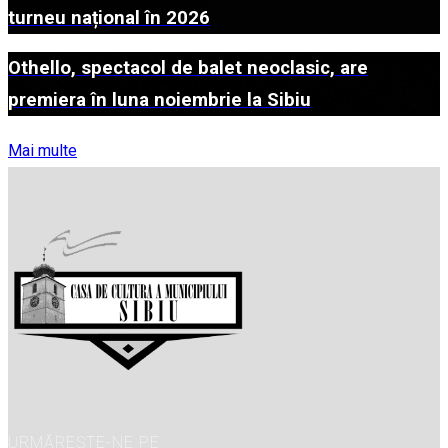
turneu național în 2026
Othello, spectacol de balet neoclasic, are
premiera în luna noiembrie la Sibiu
Mai multe
URMĂREȘTE-NE PE