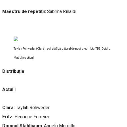
Maestru de repetiții:
Sabrina Rinaldi
Taylah Rohweder (Clara), solistă Spărgătorul de nuci, credit foto: TBS, Ovidiu
Matiu[/caption]
Distribuție
Actul I
Clara:
Taylah Rohweder
Fritz:
Henrique Ferreira
Domnul Stahlbaum
: Angelo Morgillo