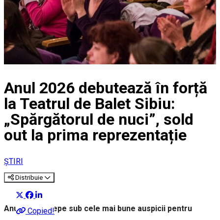
Anul 2026 debutează în forță
la Teatrul de Balet Sibiu:
„Spărgătorul de nuci”, sold
out la prima reprezentație
ȘTIRI
Distribuie
Anul 2026 începe sub cele mai bune auspicii pentru
Copied!