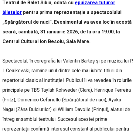
Teatrul de Balet Sibiu, odată cu
epuizarea tuturor
biletelor
pentru prima reprezentație a spectacolului
„Spărgătorul de nuci”. Evenimentul va avea loc în acestă
seară, sâmbătă, 31 ianuarie 2026, de la ora 19:00, la
Centrul Cultural Ion Besoiu, Sala Mare.
Spectacolul, în coregrafia lui Valentin Barteș și pe muzica lui P.
I. Ceaikovski, rămâne unul dintre cele mai iubite titluri din
repertoriul clasic al instituției. Publicul îi va revedea în rolurile
principale pe TBS Taylah Rohweder (Clara), Henrique Ferreira
(Fritz), Domenico Cefariello (Spărgătorul de nuci), Ayaka
Nagai (Zâna Dulciurilor) și William Davolls (Prințul), alături de
întreg ansamblul teatrului. Succesul acestei prime
reprezentații confirmă interesul constant al publicului pentru