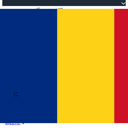
Open main menu
Loading
Autentificare
HOME
PROGRAM EVENIMENTE
BILETE
Română