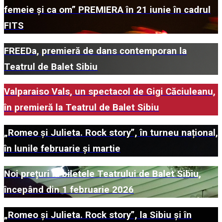
femeie și ca om” PREMIERA în 21 iunie în cadrul
FITS
FREEDa, premieră de dans contemporan la
Teatrul de Balet Sibiu
Valparaiso Vals, un spectacol de Gigi Căciuleanu,
în premieră la Teatrul de Balet Sibiu
„Romeo și Julieta. Rock story”, în turneu național,
în lunile februarie și martie
Noi prețuri la biletele Teatrului de Balet Sibiu,
începând din 1 februarie 2026
„Romeo și Julieta. Rock story”, la Sibiu și în