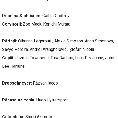
Doamna Stahlbaum:
Caitlin Godfrey
Servitorii:
Zoe Mack, Kenichi Murata
Părinții:
Oihanna Legorburu, Alexia Simpson, Anna Simonova,
Savyo Pereira, Andrei Aranghelovici, Ștefan Nicola
Copiii:
Jazmin Townsend, Tara Darlami, Luca Pesacane, John
Lee Hanjune
Drosselmeyer:
Răzvan Iacob
Păpușa Arlechin
: Hugo Uyttersprot
Colombina:
Shiori Akimoto