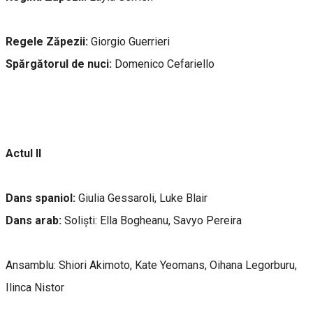
Regele Zăpezii:
Giorgio Guerrieri
Spărgătorul de nuci:
Domenico Cefariello
Actul II
Dans spaniol:
Giulia Gessaroli, Luke Blair
Dans arab:
Soliști: Ella Bogheanu, Savyo Pereira
Ansamblu: Shiori Akimoto, Kate Yeomans, Oihana Legorburu,
Ilinca Nistor