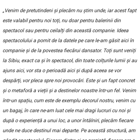
„Venim de pretutindeni și plecăm nu știm unde, iar acest fapt
este valabil pentru noi toți, nu doar pentru balerinii din
spectacol sau pentru ceilalți din această companie. Ideea
spectacolului a pornit de la
datele pe care le-am găsit aici în
companie și de la povestea fiecărui dansator. Toți sunt veniți
la Sibiu, exact ca și în spectacol, din toate colțurile lumii și au
ajuns aici, vor sta o perioadă aici și după aceea se vor
despărți, vor pleca spre noi provocări. Este și un fapt concret
și o metaforă a vieții și a destinelor noastre într-un fel. Venim
într-un spațiu, cum este de exemplu decorul nostru, venim cu
un bagaj, în care ne-am luat cele mai dragi lucruri cu noi și
după o experiență a unui loc, a unor întâlniri, plecăm fiecare
unde ne duce destinul mai departe. Pe această structură, am