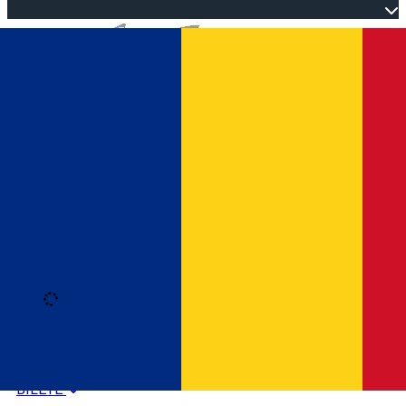
Open main menu
Loading
Autentificare
HOME
PROGRAM EVENIMENTE
BILETE
Română