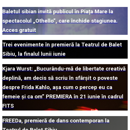
Baletul sibian invită publicul în Piața Mare la
spectacolul „Othello”, care închide stagiunea.
Acces gratuit
Trei evenimente în premieră la Teatrul de Balet
Sibiu, la finalul lunii iunie
Kjara Wurst: „Bucurându-mă de libertate creativă
deplină, am decis să scriu în sfârșit o poveste
despre Frida Kahlo, așa cum o percep eu ca
femeie și ca om” PREMIERA în 21 iunie în cadrul
FITS
FREEDa, premieră de dans contemporan la
Teatrul de Balet Sibiu