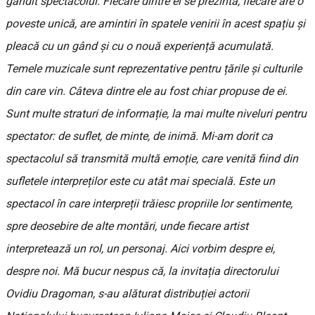
gândit spectacolul. Fiecare dintre ei se prezintă, fiecare are o
poveste unică, are amintiri în spatele venirii în acest spațiu și
pleacă cu un gând și cu o nouă experiență acumulată.
Temele muzicale sunt reprezentative pentru țările și culturile
din care vin. Câteva dintre ele au fost chiar propuse de ei.
Sunt multe straturi de informație, la mai multe niveluri pentru
spectator: de suflet, de minte, de inimă. Mi-am dorit ca
spectacolul să transmită multă emoție, care venită fiind din
sufletele interpreților este cu atât mai specială. Este un
spectacol în care interpreții trăiesc propriile lor sentimente,
spre deosebire de alte montări, unde fiecare artist
interpretează un rol, un personaj. Aici vorbim despre ei,
despre noi. Mă bucur nespus că, la invitația directorului
Ovidiu Dragoman, s-au alăturat distribuției actorii