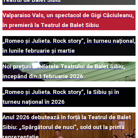
Valparaiso Vals, un spectacol de Gigi Căciuleanu,
în premieră la Teatrul de Balet Sibiu
„Romeo și Julieta. Rock story”, în turneu național,
în lunile februarie și martie
Noi prețuri la biletele Teatrului de Balet Sibiu,
începând din 1 februarie 2026
„Romeo și Julieta. Rock story”, la Sibiu și în
turneu național în 2026
Anul 2026 debutează în forță la Teatrul de Balet
Sibiu: „Spărgătorul de nuci”, sold out la prima
reprezentație