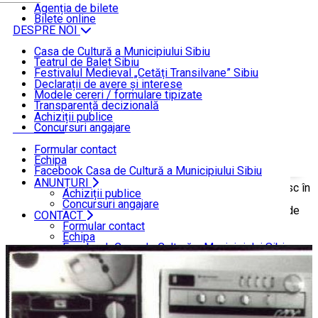
ȘTIRI
Agenția de bilete
Bilete online
DESPRE NOI
Casa de Cultură a Municipiului Sibiu
Teatrul de Balet Sibiu
INFORMAȚII DE INTERES PUBLIC
Festivalul Medieval „Cetăți Transilvane” Sibiu
Funcționare
Declarații de avere și interese
Modele cereri / formulare tipizate
ANUNȚURI
Transparență decizională
Achiziții publice
Concursuri angajare
CONTACT
Formular contact
Echipa
Facebook Casa de Cultură a Municipiului Sibiu
Facebook Teatrul de Balet Sibiu
ANUNȚURI
Acasă
ȘTIRI
Muzică electronică și folclor românesc în
Instagram Teatrul de Balet Sibiu
Achiziții publice
YouTube Teatrul de Balet Sibiu
Concursuri angajare
cea mai nouă producție de dans contemporan a Teatrului de
CONTACT
Formular contact
Balet Sibiu
Echipa
Facebook Casa de Cultură a Municipiului Sibiu
Facebook Teatrul de Balet Sibiu
Instagram Teatrul de Balet Sibiu
YouTube Teatrul de Balet Sibiu