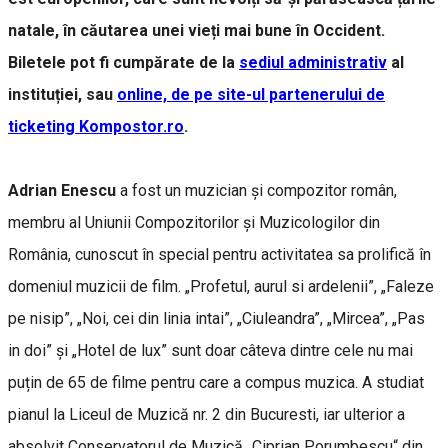
natale, în căutarea unei vieți mai bune în Occident.
Biletele pot fi cumpărate de la
sediul administrativ
al
instituției, sau
online, de pe site-ul partenerului de
ticketing Kompostor.ro
.
Adrian Enescu
a fost un muzician și compozitor român,
membru al Uniunii Compozitorilor și Muzicologilor din
România, cunoscut în special pentru activitatea sa prolifică în
domeniul muzicii de film. „Profetul, aurul si ardelenii”, „Faleze
pe nisip”, „Noi, cei din linia intai”, „Ciuleandra”, „Mircea”, „Pas
in doi” şi „Hotel de lux” sunt doar câteva dintre cele nu mai
puțin de 65 de filme pentru care a compus muzica. A studiat
pianul la Liceul de Muzică nr. 2 din Bucuresti, iar ulterior a
absolvit Conservatorul de Muzică „Ciprian Porumbescu“ din