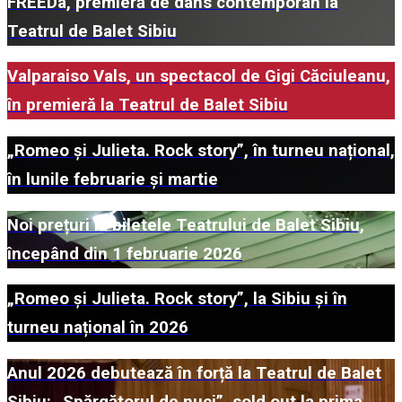
FREEDa, premieră de dans contemporan la
Teatrul de Balet Sibiu
Valparaiso Vals, un spectacol de Gigi Căciuleanu,
în premieră la Teatrul de Balet Sibiu
„Romeo și Julieta. Rock story”, în turneu național,
în lunile februarie și martie
Noi prețuri la biletele Teatrului de Balet Sibiu,
începând din 1 februarie 2026
„Romeo și Julieta. Rock story”, la Sibiu și în
turneu național în 2026
Anul 2026 debutează în forță la Teatrul de Balet