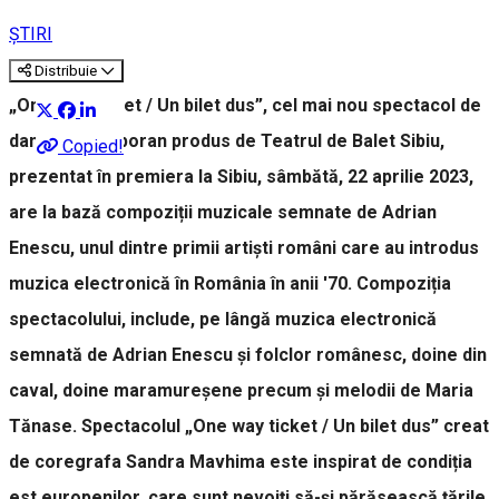
ȘTIRI
Distribuie
„One way ticket / Un bilet dus”, cel mai nou spectacol de
dans contemporan produs de Teatrul de Balet Sibiu,
Copied!
prezentat în premiera la Sibiu, sâmbătă, 22 aprilie 2023,
are la bază compoziții muzicale semnate de Adrian
Enescu, unul dintre primii artiști români care au introdus
muzica electronică în România în anii '70. Compoziția
spectacolului, include, pe lângă muzica electronică
semnată de Adrian Enescu și folclor românesc, doine din
caval, doine maramureșene precum și melodii de Maria
Tănase. Spectacolul „One way ticket / Un bilet dus” creat
de coregrafa Sandra Mavhima este inspirat de condiția
est europenilor, care sunt nevoiți să-și părăsească țările