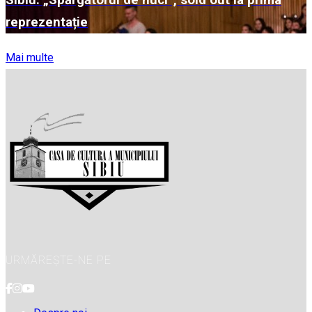
Sibiu: „Spărgătorul de nuci”, sold out la prima
reprezentație
Mai multe
URMĂREȘTE-NE PE