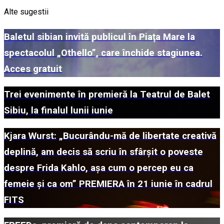
Alte sugestii
Baletul sibian invită publicul în Piața Mare la
spectacolul „Othello”, care închide stagiunea.
Acces gratuit
Trei evenimente în premieră la Teatrul de Balet
Sibiu, la finalul lunii iunie
Kjara Wurst: „Bucurându-mă de libertate creativă
deplină, am decis să scriu în sfârșit o poveste
despre Frida Kahlo, așa cum o percep eu ca
femeie și ca om” PREMIERA în 21 iunie în cadrul
FITS