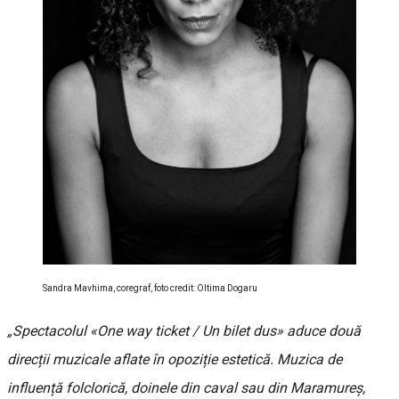
Sandra Mavhima, coregraf, foto credit: Oltima Dogaru
„Spectacolul «One way ticket / Un bilet dus» aduce două
direcții muzicale aflate în opoziție estetică. Muzica de
influență folclorică, doinele din caval sau din Maramureș,