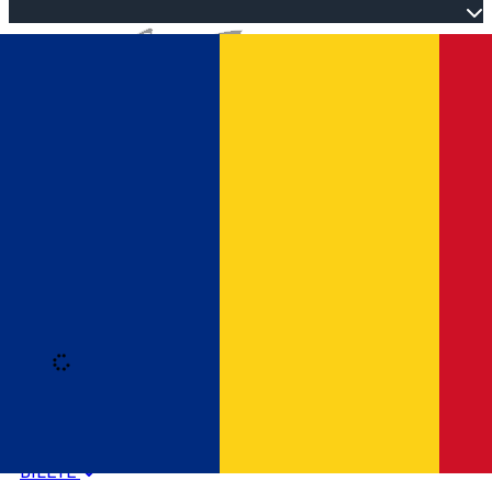
Open main menu
Loading
Autentificare
HOME
PROGRAM EVENIMENTE
BILETE
Română