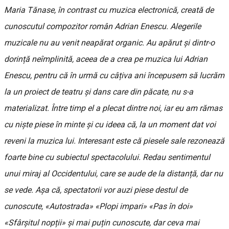
Maria Tănase, în contrast cu muzica electronică, creată de
cunoscutul compozitor român Adrian Enescu. Alegerile
muzicale nu au venit neapărat organic. Au apărut și dintr-o
dorință neîmplinită, aceea de a crea pe muzica lui Adrian
Enescu, pentru că în urmă cu câțiva ani începusem să lucrăm
la un proiect de teatru și dans care din păcate, nu s-a
materializat. Între timp el a plecat dintre noi, iar eu am rămas
cu niște piese în minte și cu ideea că, la un moment dat voi
reveni la muzica lui. Interesant este că piesele sale rezonează
foarte bine cu subiectul spectacolului. Redau sentimentul
unui miraj al Occidentului, care se aude de la distanță, dar nu
se vede. Așa că, spectatorii vor auzi piese destul de
cunoscute, «Autostrada» «Plopi impari» «Pas în doi»
«Sfârșitul nopții» și mai puțin cunoscute, dar ceva mai