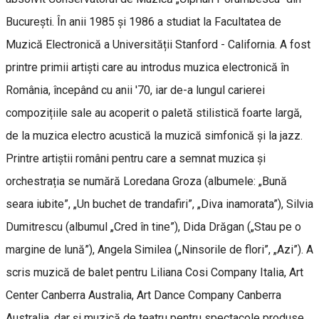
București. În anii 1985 și 1986 a studiat la Facultatea de
Muzică Electronică a Universității Stanford - California. A fost
printre primii artiști care au introdus muzica electronică în
România, începând cu anii '70, iar de-a lungul carierei
compozițiile sale au acoperit o paletă stilistică foarte largă,
de la muzica electro acustică la muzică simfonică și la jazz.
Printre artiștii români pentru care a semnat muzica și
orchestrația se numără Loredana Groza (albumele: „Bună
seara iubite”, „Un buchet de trandafiri”, „Diva inamorata”), Silvia
Dumitrescu (albumul „Cred în tine”), Dida Drăgan („Stau pe o
margine de lună”), Angela Similea („Ninsorile de flori”, „Azi”). A
scris muzică de balet pentru Liliana Cosi Company Italia, Art
Center Canberra Australia, Art Dance Company Canberra
Australia, dar și muzică de teatru pentru spectacole produse