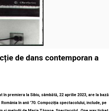
ucție de dans contemporan a
în premiera la Sibiu, sâmbătă, 22 aprilie 2023, are la bază
România în anii '70. Compoziția spectacolului, include, pe
 și melodii de Maria Tănase. Spectacolul „One way ticket