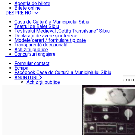
ȘTIRI
Agenția de bilete
Bilete online
DESPRE NOI
Casa de Cultură a Municipiului Sibiu
Teatrul de Balet Sibiu
INFORMAȚII DE INTERES PUBLIC
Festivalul Medieval „Cetăți Transilvane” Sibiu
Funcționare
Declarații de avere și interese
Modele cereri / formulare tipizate
ANUNȚURI
Transparență decizională
Achiziții publice
Concursuri angajare
CONTACT
Formular contact
Echipa
Facebook Casa de Cultură a Municipiului Sibiu
Facebook Teatrul de Balet Sibiu
ANUNȚURI
Acasă
ȘTIRI
Muzică electronică și folclor românesc în 
Instagram Teatrul de Balet Sibiu
Achiziții publice
YouTube Teatrul de Balet Sibiu
Concursuri angajare
CONTACT
Formular contact
Echipa
Facebook Casa de Cultură a Municipiului Sibiu
Facebook Teatrul de Balet Sibiu
Instagram Teatrul de Balet Sibiu
YouTube Teatrul de Balet Sibiu