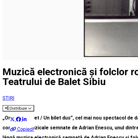
Muzică electronică și folclor
Teatrului de Balet Sibiu
ȘTIRI
Distribuie
„One way ticket / Un bilet dus”, cel mai nou spectacol de d
compoziții muzicale semnate de Adrian Enescu, unul dintre p
Copied!
lângă muzica electronică semnată de Adrian Enescu și fol