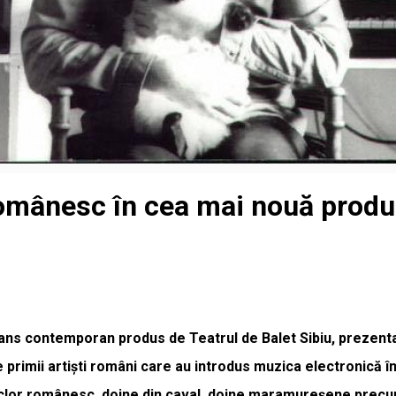
 românesc în cea mai nouă prod
ans contemporan produs de Teatrul de Balet Sibiu, prezentat 
rimii artiști români care au introdus muzica electronică în 
clor românesc, doine din caval, doine maramureșene precum