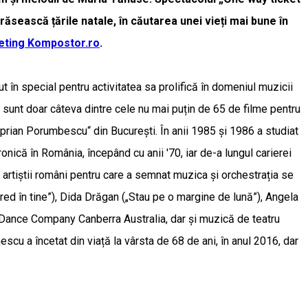
ăsească țările natale, în căutarea unei vieți mai bune în
cketing Kompostor.ro
.
în special pentru activitatea sa prolifică în domeniul muzicii
lux” sunt doar câteva dintre cele nu mai puțin de 65 de filme pentru
iprian Porumbescu“ din București. În anii 1985 și 1986 a studiat
ronică în România, începând cu anii '70, iar de-a lungul carierei
e artiștii români pentru care a semnat muzica și orchestrația se
red în tine”), Dida Drăgan („Stau pe o margine de lună”), Angela
Art Dance Company Canberra Australia, dar și muzică de teatru
cu a încetat din viață la vârsta de 68 de ani, în anul 2016, dar