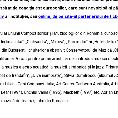
irat de condiția est europenilor, care sunt nevoiți să-și păr
tiv
al instituției, sau
online, de pe site-ul partenerului de ti
al Uniunii Compozitorilor și Muzicologilor din România, cunoscut 
i din linia intai”, „Ciuleandra”, „Mircea”, „Pas in doi” şi „Hotel de 
 din Bucuresti, iar ulterior a absolvit Conservatorul de Muzică „C
ifornia. A fost printre primii artiști care au introdus muzica elect
e la muzica electro acustică la muzică simfonică și la jazz. Printr
 de trandafiri”, „Diva inamorata”), Silvia Dumitrescu (albumul „C
entru Liliana Cosi Company Italia, Art Center Canberra Australia, 
ear (1994), Unchiul Vania (1995), Macbeth (1997) etc. Adrian Enes
 muzică de teatru și film din România.