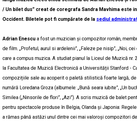
/ Un bilet dus” creat de coregrafa Sandra Mavhima este insp
Occident. Biletele pot fi cumpărate de la
sediul administra
Adrian Enescu
a fost un muzician și compozitor român, membru 
de film. „Profetul, aurul si ardelenii”, „Faleze pe nisip”, „Noi, ce
care a compus muzica. A studiat pianul la Liceul de Muzică nr. 2
la Facultatea de Muzică Electronică a Universității Stanford - Cal
compozițiile sale au acoperit o paletă stilistică foarte largă, d
numără Loredana Groza (albumele: „Bună seara iubite”, „Un buchet
Similea („Ninsorile de flori”, „Azi”). A scris muzică de balet p
pentru spectacole produse în Belgia, Olanda și Japonia: Regele L
a rămas până astăzi unul dintre cei mai valoroși compozitori de