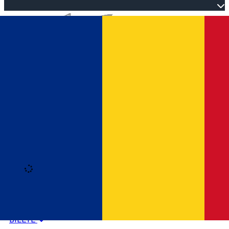
Open main menu
Loading
Autentificare
HOME
PROGRAM EVENIMENTE
BILETE
Română