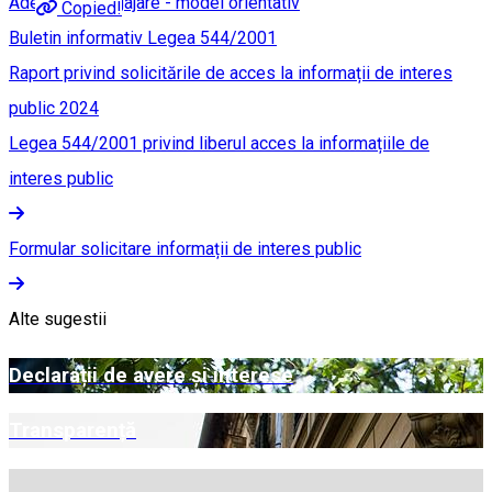
Adeverință angajare - model orientativ
Copied!
Buletin informativ Legea 544/2001
Raport privind solicitările de acces la informații de interes
public 2024
Legea 544/2001 privind liberul acces la informațiile de
interes public
Formular solicitare informații de interes public
Alte sugestii
Declarații de avere și interese
Transparență