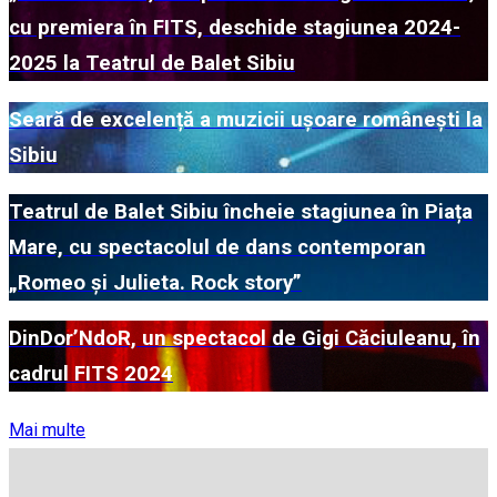
cu premiera în FITS, deschide stagiunea 2024-
2025 la Teatrul de Balet Sibiu
Seară de excelență a muzicii ușoare românești la
Sibiu
Teatrul de Balet Sibiu încheie stagiunea în Piața
Mare, cu spectacolul de dans contemporan
„Romeo și Julieta. Rock story”
DinDor’NdoR, un spectacol de Gigi Căciuleanu, în
cadrul FITS 2024
Mai multe