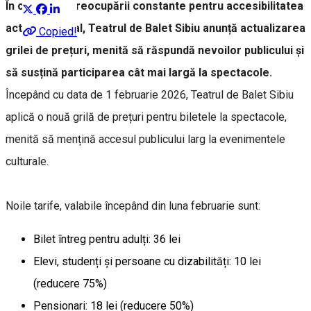
În contextul preocupării constante pentru accesibilitatea
actului cultural, Teatrul de Balet Sibiu anunță actualizarea
Copied!
grilei de prețuri, menită să răspundă nevoilor publicului și
să susțină participarea cât mai largă la spectacole.
Începând cu data de 1 februarie 2026, Teatrul de Balet Sibiu
aplică o nouă grilă de prețuri pentru biletele la spectacole,
menită să mențină accesul publicului larg la evenimentele
culturale.
Noile tarife, valabile începând din luna februarie sunt:
Bilet întreg pentru adulți: 36 lei
Elevi, studenți și persoane cu dizabilități: 10 lei
(reducere 75%)
Pensionari: 18 lei (reducere 50%)