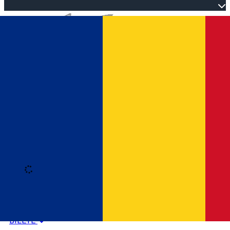
Open main menu
Loading
Autentificare
HOME
PROGRAM EVENIMENTE
BILETE
Română