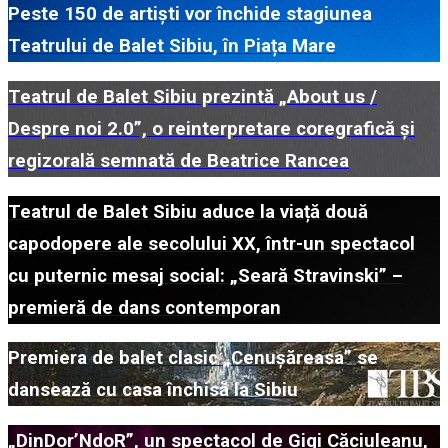
Peste 150 de artiști vor închide stagiunea
Teatrului de Balet Sibiu, în Piața Mare
Teatrul de Balet Sibiu prezintă „About us /
Despre noi 2.0”, o reinterpretare coregrafică și
regizorală semnată de Beatrice Rancea
Teatrul de Balet Sibiu aduce la viață două
capodopere ale secolului XX, într-un spectacol
cu puternic mesaj social: „Seară Stravinski” –
premieră de dans contemporan
Premiera de balet clasic „Cenușăreasa” se
dansează cu casa închisă la Sibiu
„DinDor’NdoR”, un spectacol de Gigi Căciuleanu,