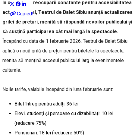
În contextul preocupării constante pentru accesibilitatea
actului cultural, Teatrul de Balet Sibiu anunță actualizarea
Copied!
grilei de prețuri, menită să răspundă nevoilor publicului și
să susțină participarea cât mai largă la spectacole.
Începând cu data de 1 februarie 2026, Teatrul de Balet Sibiu
aplică o nouă grilă de prețuri pentru biletele la spectacole,
menită să mențină accesul publicului larg la evenimentele
culturale.
Noile tarife, valabile începând din luna februarie sunt:
Bilet întreg pentru adulți: 36 lei
Elevi, studenți și persoane cu dizabilități: 10 lei
(reducere 75%)
Pensionari: 18 lei (reducere 50%)