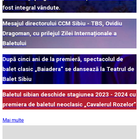
fost integral vândute.
Mesajul directorului CCM Sibiu - TBS, Ovidiu
Dragoman, cu prilejul Zilei Internaționale a
Baletului
După cinci ani de la premieră, spectacolul de
balet clasic „Baiadera” se dansează la Teatrul de
Balet Sibiu
Baletul sibian deschide stagiunea 2023 - 2024 cu
premiera de baletul neoclasic „Cavalerul Rozelor”
Mai multe