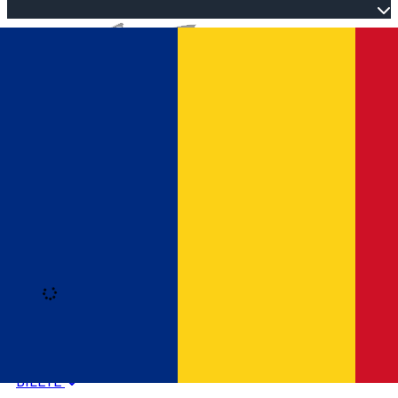
Open main menu
Loading
Autentificare
HOME
PROGRAM EVENIMENTE
BILETE
Română