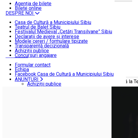
ȘTIRI
Agenția de bilete
Bilete online
DESPRE NOI
Casa de Cultură a Municipiului Sibiu
Teatrul de Balet Sibiu
INFORMAȚII DE INTERES PUBLIC
Festivalul Medieval „Cetăți Transilvane” Sibiu
Funcționare
Declarații de avere și interese
Modele cereri / formulare tipizate
ANUNȚURI
Transparență decizională
Achiziții publice
Concursuri angajare
CONTACT
Formular contact
Echipa
Facebook Casa de Cultură a Municipiului Sibiu
Facebook Teatrul de Balet Sibiu
ANUNȚURI
Acasă
ȘTIRI
„Noaptea Valpurgiei”, o nouă premieră la Tea
Instagram Teatrul de Balet Sibiu
Achiziții publice
YouTube Teatrul de Balet Sibiu
Concursuri angajare
CONTACT
Formular contact
Echipa
Facebook Casa de Cultură a Municipiului Sibiu
Facebook Teatrul de Balet Sibiu
Instagram Teatrul de Balet Sibiu
YouTube Teatrul de Balet Sibiu