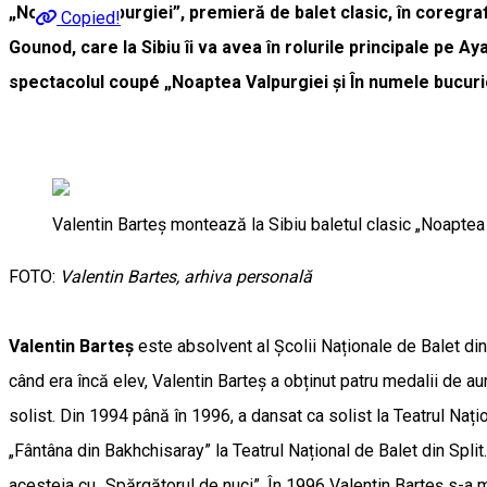
„Noaptea Valpurgiei”, premieră de balet clasic, în coregra
Copied!
Gounod, care la Sibiu îi va avea în rolurile principale pe 
spectacolul coupé „Noaptea Valpurgiei și În numele bucuri
Valentin Barteș montează la Sibiu baletul clasic „Noaptea
FOTO:
Valentin Bartes, arhiva personală
Valentin Barteș
este absolvent al Școlii Naționale de Balet din
când era încă elev, Valentin Barteș a obținut patru medalii de a
solist. Din 1994 până în 1996, a dansat ca solist la Teatrul Națio
„Fântâna din Bakhchisaray” la Teatrul Național de Balet din Spli
acesteia cu „Spărgătorul de nuci”. În 1996 Valentin Barteș s-a mu