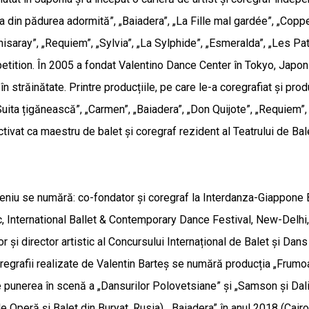
sa din pădurea adormită”, „Baiadera”, „La Fille mal gardée”, „Copp
isaray”, „Requiem”, „Sylvia”, „La Sylphide”, „Esmeralda”, „Les Pati
tion. În 2005 a fondat Valentino Dance Center în Tokyo, Japonia,
i în străinătate. Printre producțiile, pe care le-a coregrafiat și p
„Suita țigănească”, „Carmen”, „Baiadera”, „Don Quijote”, „Requiem
ivat ca maestru de balet și coregraf rezident al Teatrului de Bale
deceniu se numără: co-fondator și coregraf la Interdanza-Giappone Ba
ic, International Ballet & Contemporary Dance Festival, New-Delhi,
or și director artistic al Concursului Internațional de Balet și
e coregrafii realizate de Valentin Barteș se numără producția „Fru
de punerea în scenă a „Dansurilor Polovetsiane” și „Samson și Da
 Operă și Balet din Buryat, Rusia), „Baiadera” în anul 2018 (Cairo