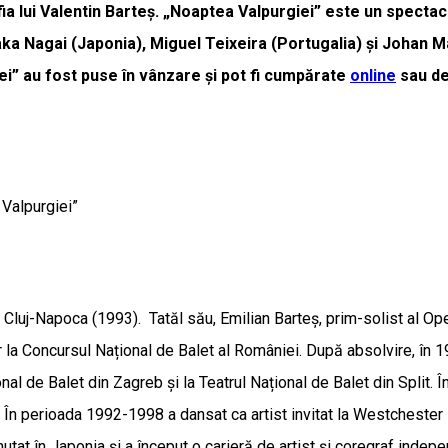
fia lui Valentin Barteș. „Noaptea Valpurgiei” este un spect
Ayaka Nagai (Japonia), Miguel Teixeira (Portugalia) și Johan
ei” au fost puse în vânzare și pot fi cumpărate
online
sau de
 Valpurgiei”
 Cluj-Napoca (1993). Tatăl său, Emilian Barteș, prim-solist al Ope
ur la Concursul Național de Balet al României. După absolvire, în
nal de Balet din Zagreb și la Teatrul Național de Balet din Split. 
t. În perioada 1992-1998 a dansat ca artist invitat la Westcheste
tat în Japonia și a început o carieră de artist și coregraf indepe