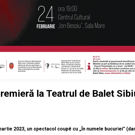
emieră la Teatrul de Balet Sibi
 martie 2023, un spectacol coupé cu „În numele bucuriei” (d