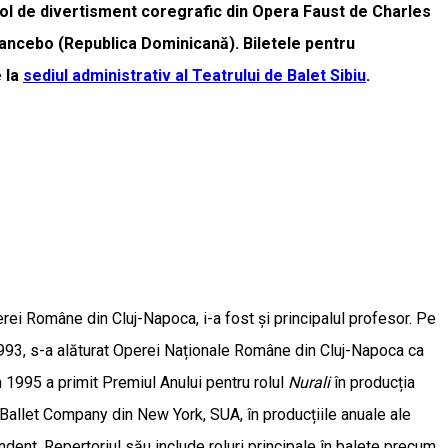
acol de divertisment coregrafic din Opera Faust de Charles
 Mancebo (Republica Dominicană). Biletele pentru
 la
sediul administrativ al Teatrului de Balet Sibiu
.
rei Române din Cluj-Napoca, i-a fost și principalul profesor. Pe
 1993, s-a alăturat Operei Naționale Române din Cluj-Napoca ca
În 1995 a primit Premiul Anului pentru rolul
Nurali
în producția
r Ballet Company din New York, SUA, în producțiile anuale ale
ndent. Repertoriul său include roluri principale în balete precum