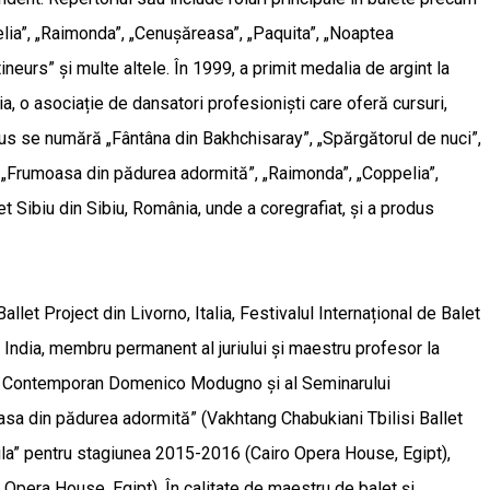
elia”, „Raimonda”, „Cenușăreasa”, „Paquita”, „Noaptea
neurs” și multe altele. În 1999, a primit medalia de argint la
 o asociație de dansatori profesioniști care oferă cursuri,
rodus se numără „Fântâna din Bakhchisaray”, „Spărgătorul de nuci”,
”, „Frumoasa din pădurea adormită”, „Raimonda”, „Coppelia”,
t Sibiu din Sibiu, România, unde a coregrafiat, și a produs
llet Project din Livorno, Italia, Festivalul Internațional de Balet
 India, membru permanent al juriului și maestru profesor la
 Dans Contemporan Domenico Modugno și al Seminarului
moasa din pădurea adormită” (Vakhtang Chabukiani Tbilisi Ballet
lila” pentru stagiunea 2015-2016 (Cairo Opera House, Egipt),
 Opera House, Egipt). În calitate de maestru de balet și