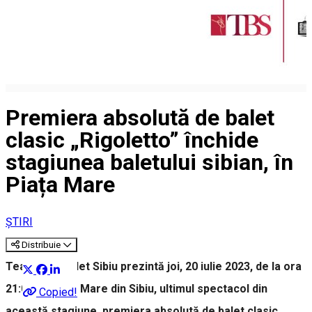
Premiera absolută de balet
clasic „Rigoletto” închide
stagiunea baletului sibian, în
Piața Mare
ȘTIRI
Distribuie
Teatrul de Balet Sibiu prezintă joi, 20 iulie 2023, de la ora
21:00, în Piața Mare din Sibiu, ultimul spectacol din
Copied!
această stagiune, premiera absolută de balet clasic