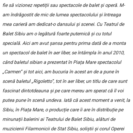
fie să vizionez repetiții sau spectacole de balet și operă. M-
am îndrăgostit de mic de lumea spectacolului și întreaga
mea carieră am dedicat-o dansului și scenei. Cu Teatrul de
Balet Sibiu am o legătură foarte puternică și cu totul
specială. Aici am avut șansa pentru prima dată de a monta
un spectacol de balet în aer liber, se întâmpla în anul 2010,
când baletul sibian a prezentat în Piața Mare spectacolul
„Carmen” și tot aici, am bucuria în acest an de a pune în
scenă baletul „Rigoletto”, tot în aer liber, un titlu de care sunt
fascinat dintotdeauna și pe care mereu am sperat că îl voi
putea pune în scenă undeva. Iată că acest moment a venit, la
Sibiu, în Piața Mare, o producție care îi are în distribuție pe
minunații balerini ai Teatrului de Balet Sibiu, alături de
muzicienii Filarmonicii de Stat Sibiu, soliștii și corul Operei