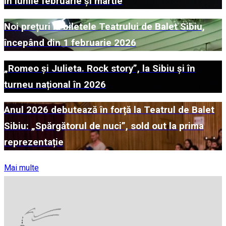
în lunile februarie și martie
Noi prețuri la biletele Teatrului de Balet Sibiu,
începând din 1 februarie 2026
„Romeo și Julieta. Rock story”, la Sibiu și în
turneu național în 2026
Anul 2026 debutează în forță la Teatrul de Balet
Sibiu: „Spărgătorul de nuci”, sold out la prima
reprezentație
Mai multe