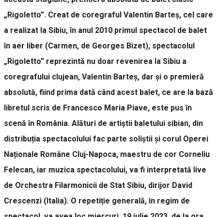
„Rigoletto”. Creat de coregraful Valentin Barteș, cel care
a realizat la Sibiu, în anul 2010 primul spectacol de balet
în aer liber (Carmen, de Georges Bizet), spectacolul
„Rigoletto” reprezintă nu doar revenirea la Sibiu a
coregrafului clujean, Valentin Barteș, dar și o premieră
absolută, fiind prima dată când acest balet, ce are la bază
libretul scris de Francesco Maria Piave, este pus în
scenă în România. Alături de artiștii baletului sibian, din
distribuția spectacolului fac parte soliștii și corul Operei
Naționale Române Cluj-Napoca, maestru de cor Corneliu
Felecan, iar muzica spectacolului, va fi interpretată live
de Orchestra Filarmonicii de Stat Sibiu, dirijor David
Crescenzi (Italia). O repetiție generală, în regim de
spectacol, va avea loc miercuri, 19 iulie 2023, de la ora