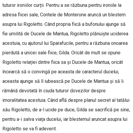
tuturor ironiilor curții. Pentru a se răzbuna pentru ironiile la
adresa fiicei sale, Contele de Monterone aruncă un blestem
asupra lui Rigoletto. Când propria fiică a bufonului ajunge să
fie umilită de Ducele de Mantua, Rigoletto plănuiște uciderea
acestuia, cu ajutorul lui Sparafucile, pentru a răzbuna onoarea
pierdută a unicei sale fiice, Gilda. Oricât de mult se opune
Rigoletto relației dintre fiica sa și Ducele de Mantua, oricât
încearcă să o convingă pe aceasta de caracterul ducelui,
aceasta ajunge să îl iubească pe Ducele de Mantua și să îi
rămână devotată în ciuda tuturor dovezilor despre
imoralitatea acestuia. Când află despre planul secret al tatălui
său Rigoletto, de a-l ucide pe duce, Gilda se sacrifică pe sine,
pentru a-i salva viața ducelui, iar blestemul aruncat asupra lui
Rigoletto se va fi adeverit.