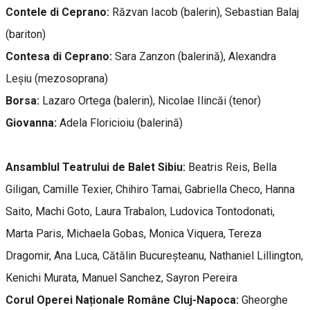
Contele di Ceprano:
Răzvan Iacob (balerin), Sebastian Balaj
(bariton)
Contesa di Ceprano:
Sara Zanzon (balerină), Alexandra
Leșiu (mezosoprana)
Borsa:
Lazaro Ortega (balerin), Nicolae Ilincăi (tenor)
Giovanna:
Adela Floricioiu (balerină)
Ansamblul Teatrului de Balet Sibiu:
Beatris Reis, Bella
Giligan, Camille Texier, Chihiro Tamai, Gabriella Checo, Hanna
Saito, Machi Goto, Laura Trabalon, Ludovica Tontodonati,
Marta Paris, Michaela Gobas, Monica Viquera, Tereza
Dragomir, Ana Luca, Cătălin Bucureșteanu, Nathaniel Lillington,
Kenichi Murata, Manuel Sanchez, Sayron Pereira
Corul Operei Naționale Române Cluj-Napoca:
Gheorghe