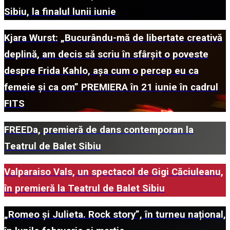
Sibiu, la finalul lunii iunie
Kjara Wurst: „Bucurându-mă de libertate creativă
deplină, am decis să scriu în sfârșit o poveste
despre Frida Kahlo, așa cum o percep eu ca
femeie și ca om” PREMIERA în 21 iunie în cadrul
FITS
FREEDa, premieră de dans contemporan la
Teatrul de Balet Sibiu
Valparaiso Vals, un spectacol de Gigi Căciuleanu,
în premieră la Teatrul de Balet Sibiu
„Romeo și Julieta. Rock story”, în turneu național,