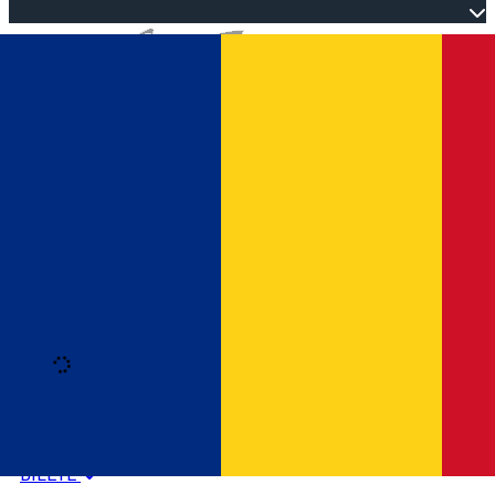
Open main menu
Loading
Autentificare
HOME
PROGRAM EVENIMENTE
BILETE
Română