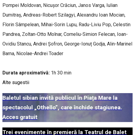
Pompei Moldovan, Nicușor Crăciun, Janos Varga, Iulian
Dumitraș, Andreas-Robert Szilagyi, Alexandru Ioan Mocian,
Florin Sâmpelean, Mihai-Sorin Lupu, Radu-Liviu Pop, Celestin
Pandrea, Zoltan-Otto Molnar, Corneliu-Simion Felecan, Ioan-
Ovidiu Stancu, Andrei Șofron, George-Ionuț Godja, Alin-Marinel
Barna, Nicolae-Andrei Toader
Durata aproximativă:
1h 30 min
Alte sugestii
Baletul sibian invită publicul în Piața Mare la
spectacolul „Othello”, care închide stagiunea.
Acces gratuit
Trei evenimente în premieră la Teatrul de Balet