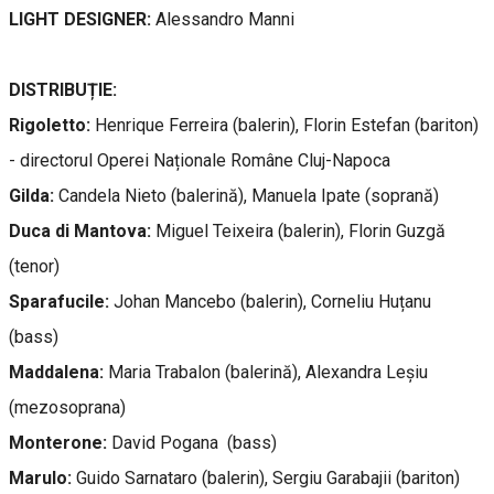
LIGHT DESIGNER:
Alessandro Manni
DISTRIBUȚIE:
Rigoletto:
Henrique Ferreira (balerin), Florin Estefan (bariton)
- directorul Operei Naționale Române Cluj-Napoca
Gilda:
Candela Nieto (balerină), Manuela Ipate (soprană)
Duca di Mantova:
Miguel Teixeira (balerin), Florin Guzgă
(tenor)
Sparafucile:
Johan Mancebo (balerin), Corneliu Huțanu
(bass)
Maddalena:
Maria Trabalon (balerină), Alexandra Leșiu
(mezosoprana)
Monterone:
David Pogana (bass)
Marulo:
Guido Sarnataro (balerin), Sergiu Garabajii (bariton)