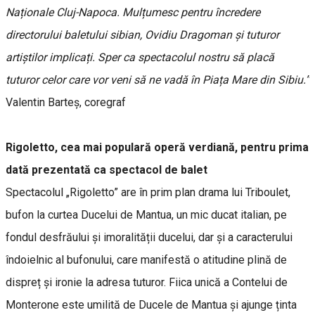
Naționale Cluj-Napoca. Mulțumesc pentru încredere
directorului baletului sibian, Ovidiu Dragoman și tuturor
artiștilor implicați. Sper ca spectacolul nostru să placă
tuturor celor care vor veni să ne vadă în Piața Mare din Sibiu.”
Valentin Barteș, coregraf
Rigoletto, cea mai populară operă verdiană, pentru prima
dată prezentată ca spectacol de balet
Spectacolul „Rigoletto” are în prim plan drama lui Triboulet,
bufon la curtea Ducelui de Mantua, un mic ducat italian, pe
fondul desfrăului și imoralității ducelui, dar și a caracterului
îndoielnic al bufonului, care manifestă o atitudine plină de
dispreț și ironie la adresa tuturor. Fiica unică a Contelui de
Monterone este umilită de Ducele de Mantua și ajunge ținta