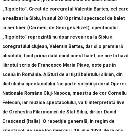
„Rigoletto”. Creat de coregraful Valentin Barteș, cel care
a realizat la Sibiu, în anul 2010 primul spectacol de balet
în aer liber (Carmen, de Georges Bizet), spectacolul
„Rigoletto” reprezintă nu doar revenirea la Sibiu a
coregrafului clujean, Valentin Barteș, dar și o premieră
absolută, fiind prima dată când acest balet, ce are la bază
libretul scris de Francesco Maria Piave, este pus în
scenă în România. Alături de artiștii baletului sibian, din
distribuția spectacolului fac parte soliștii și corul Operei
Naționale Române Cluj-Napoca, maestru de cor Corneliu
Felecan, iar muzica spectacolului, va fi interpretată live
de Orchestra Filarmonicii de Stat Sibiu, dirijor David
Crescenzi (Italia). O repetiție generală, în regim de
spectacol, va avea loc miercuri, 19 iulie 2023, de la ora