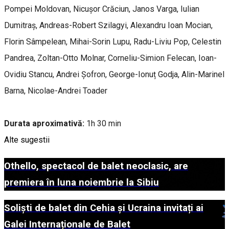
Pompei Moldovan, Nicușor Crăciun, Janos Varga, Iulian
Dumitraș, Andreas-Robert Szilagyi, Alexandru Ioan Mocian,
Florin Sâmpelean, Mihai-Sorin Lupu, Radu-Liviu Pop, Celestin
Pandrea, Zoltan-Otto Molnar, Corneliu-Simion Felecan, Ioan-
Ovidiu Stancu, Andrei Șofron, George-Ionuț Godja, Alin-Marinel
Barna, Nicolae-Andrei Toader
Durata aproximativă:
1h 30 min
Alte sugestii
Othello, spectacol de balet neoclasic, are
premiera în luna noiembrie la Sibiu
Soliști de balet din Cehia și Ucraina invitați ai
Galei Internaționale de Balet