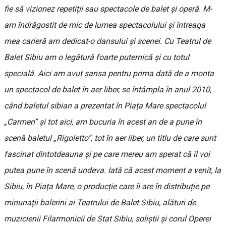
fie să vizionez repetiții sau spectacole de balet și operă. M-
am îndrăgostit de mic de lumea spectacolului și întreaga
mea carieră am dedicat-o dansului și scenei. Cu Teatrul de
Balet Sibiu am o legătură foarte puternică și cu totul
specială. Aici am avut șansa pentru prima dată de a monta
un spectacol de balet în aer liber, se întâmpla în anul 2010,
când baletul sibian a prezentat în Piața Mare spectacolul
„Carmen” și tot aici, am bucuria în acest an de a pune în
scenă baletul „Rigoletto”, tot în aer liber, un titlu de care sunt
fascinat dintotdeauna și pe care mereu am sperat că îl voi
putea pune în scenă undeva. Iată că acest moment a venit, la
Sibiu, în Piața Mare, o producție care îi are în distribuție pe
minunații balerini ai Teatrului de Balet Sibiu, alături de
muzicienii Filarmonicii de Stat Sibiu, soliștii și corul Operei