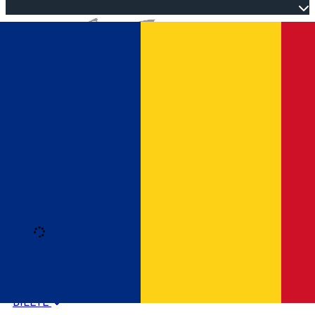
Open main menu
Loading
Autentificare
HOME
PROGRAM EVENIMENTE
BILETE
Română