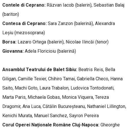
Contele di Ceprano:
Răzvan Iacob (balerin), Sebastian Balaj
(bariton)
Contesa di Ceprano:
Sara Zanzon (balerină), Alexandra
Leșiu (mezosoprana)
Borsa:
Lazaro Ortega (balerin), Nicolae Ilincăi (tenor)
Giovanna:
Adela Floricioiu (balerină)
Ansamblul Teatrului de Balet Sibiu:
Beatris Reis, Bella
Giligan, Camille Texier, Chihiro Tamai, Gabriella Checo, Hanna
Saito, Machi Goto, Laura Trabalon, Ludovica Tontodonati,
Marta Paris, Michaela Gobas, Monica Viquera, Tereza
Dragomir, Ana Luca, Cătălin Bucureșteanu, Nathaniel Lillington,
Kenichi Murata, Manuel Sanchez, Sayron Pereira
Corul Operei Naționale Române Cluj-Napoca:
Gheorghe