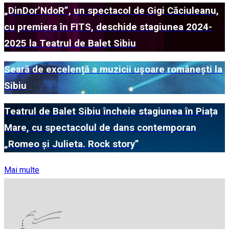
„DinDor’NdoR”, un spectacol de Gigi Căciuleanu,
cu premiera în FITS, deschide stagiunea 2024-
2025 la Teatrul de Balet Sibiu
Seară de excelență a muzicii ușoare românești la
Sibiu
Teatrul de Balet Sibiu încheie stagiunea în Piața
Mare, cu spectacolul de dans contemporan
„Romeo și Julieta. Rock story”
Mai multe