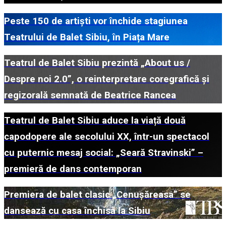
Peste 150 de artiști vor închide stagiunea
Teatrului de Balet Sibiu, în Piața Mare
Teatrul de Balet Sibiu prezintă „About us /
Despre noi 2.0”, o reinterpretare coregrafică și
regizorală semnată de Beatrice Rancea
Teatrul de Balet Sibiu aduce la viață două
capodopere ale secolului XX, într-un spectacol
cu puternic mesaj social: „Seară Stravinski” –
premieră de dans contemporan
Premiera de balet clasic „Cenușăreasa” se
dansează cu casa închisă la Sibiu