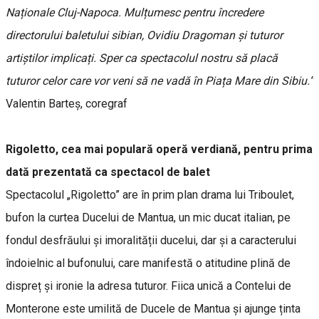
Naționale Cluj-Napoca. Mulțumesc pentru încredere
directorului baletului sibian, Ovidiu Dragoman și tuturor
artiștilor implicați. Sper ca spectacolul nostru să placă
tuturor celor care vor veni să ne vadă în Piața Mare din Sibiu.”
Valentin Barteș, coregraf
Rigoletto, cea mai populară operă verdiană, pentru prima
dată prezentată ca spectacol de balet
Spectacolul „Rigoletto” are în prim plan drama lui Triboulet,
bufon la curtea Ducelui de Mantua, un mic ducat italian, pe
fondul desfrăului și imoralității ducelui, dar și a caracterului
îndoielnic al bufonului, care manifestă o atitudine plină de
dispreț și ironie la adresa tuturor. Fiica unică a Contelui de
Monterone este umilită de Ducele de Mantua și ajunge ținta