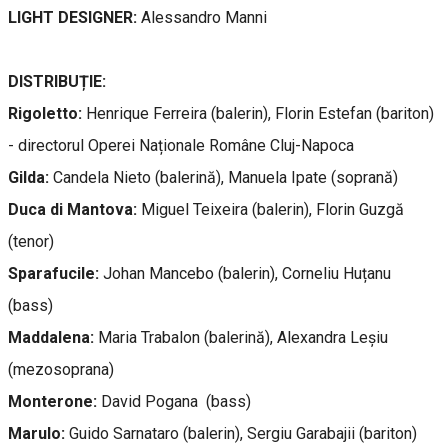
LIGHT DESIGNER:
Alessandro Manni
DISTRIBUȚIE:
Rigoletto:
Henrique Ferreira (balerin), Florin Estefan (bariton)
- directorul Operei Naționale Române Cluj-Napoca
Gilda:
Candela Nieto (balerină), Manuela Ipate (soprană)
Duca di Mantova:
Miguel Teixeira (balerin), Florin Guzgă
(tenor)
Sparafucile:
Johan Mancebo (balerin), Corneliu Huțanu
(bass)
Maddalena:
Maria Trabalon (balerină), Alexandra Leșiu
(mezosoprana)
Monterone:
David Pogana (bass)
Marulo:
Guido Sarnataro (balerin), Sergiu Garabajii (bariton)