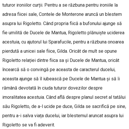
tuturor ironiilor curții. Pentru a se răzbuna pentru ironiile la
adresa fiicei sale, Contele de Monterone aruncă un blestem
asupra lui Rigoletto. Când propria fiică a bufonului ajunge să
fie umilită de Ducele de Mantua, Rigoletto plănuiște uciderea
acestuia, cu ajutorul lui Sparafucile, pentru a răzbuna onoarea
pierdută a unicei sale fiice, Gilda. Oricât de mult se opune
Rigoletto relației dintre fiica sa și Ducele de Mantua, oricât
încearcă să o convingă pe aceasta de caracterul ducelui,
aceasta ajunge să îl iubească pe Ducele de Mantua și să îi
rămână devotată în ciuda tuturor dovezilor despre
imoralitatea acestuia. Când află despre planul secret al tatălui
său Rigoletto, de a-l ucide pe duce, Gilda se sacrifică pe sine,
pentru a-i salva viața ducelui, iar blestemul aruncat asupra lui
Rigoletto se va fi adeverit.