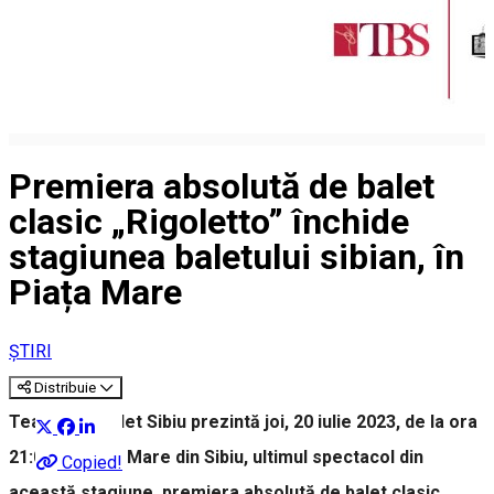
Premiera absolută de balet
clasic „Rigoletto” închide
stagiunea baletului sibian, în
Piața Mare
ȘTIRI
Distribuie
Teatrul de Balet Sibiu prezintă joi, 20 iulie 2023, de la ora
21:00, în Piața Mare din Sibiu, ultimul spectacol din
Copied!
această stagiune, premiera absolută de balet clasic