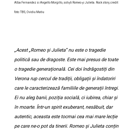
Alba Fernandez si Angello Morgillo, soliști Romeo și Julieta. Rock story, credit
foto: TBS, Ovidiu Matiu
„Acest „Romeo și Julieta” nu este o tragedie
politică sau de dragoste. Este mai presus de toate
o tragedie generațională. Cei doi îndrăgostiți din
Verona rup cercul de tradiții, obligații și îndatoriri
care le caracterizează familiile de generații întregi.
Ei nu aleg banii, poziția socială, ci iubirea, chiar și
în moarte. Într-un spirit exuberant, nesăbuit, dar
autentic, aceasta este tocmai cea mai mare lecție
pe care ne-o pot da tinerii. Romeo și Julieta conțin