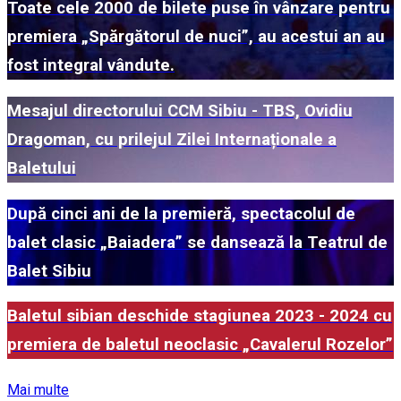
Toate cele 2000 de bilete puse în vânzare pentru
premiera „Spărgătorul de nuci”, au acestui an au
fost integral vândute.
Mesajul directorului CCM Sibiu - TBS, Ovidiu
Dragoman, cu prilejul Zilei Internaționale a
Baletului
După cinci ani de la premieră, spectacolul de
balet clasic „Baiadera” se dansează la Teatrul de
Balet Sibiu
Baletul sibian deschide stagiunea 2023 - 2024 cu
premiera de baletul neoclasic „Cavalerul Rozelor”
Mai multe