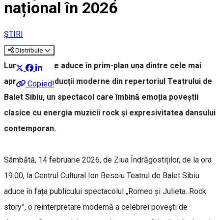
național în 2026
ȘTIRI
Distribuie
Luna februarie aduce în prim-plan una dintre cele mai
apreciate producții moderne din repertoriul Teatrului de
Copied!
Balet Sibiu, un spectacol care îmbină emoția poveștii
clasice cu energia muzicii rock și expresivitatea dansului
contemporan.
Sâmbătă, 14 februarie 2026, de Ziua Îndrăgostiților, de la ora
19:00, la Centrul Cultural Ion Besoiu Teatrul de Balet Sibiu
aduce în fața publicului spectacolul „Romeo și Julieta. Rock
story”, o reinterpretare modernă a celebrei povești de