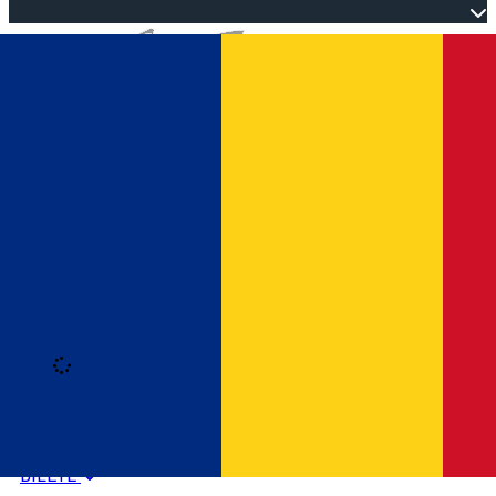
Open main menu
Loading
Autentificare
HOME
PROGRAM EVENIMENTE
BILETE
Română