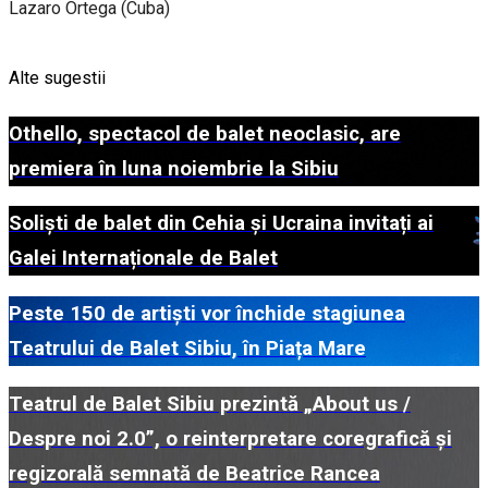
Lazaro Ortega (Cuba)
Alte sugestii
Othello, spectacol de balet neoclasic, are
premiera în luna noiembrie la Sibiu
Soliști de balet din Cehia și Ucraina invitați ai
Galei Internaționale de Balet
Peste 150 de artiști vor închide stagiunea
Teatrului de Balet Sibiu, în Piața Mare
Teatrul de Balet Sibiu prezintă „About us /
Despre noi 2.0”, o reinterpretare coregrafică și
regizorală semnată de Beatrice Rancea