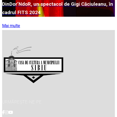
DinDor’NdoR, un spectacol de Gigi Căciuleanu, în
cadrul FITS 2024
Mai multe
URMĂREȘTE-NE PE