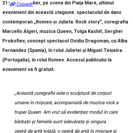
21:00, în aer liber, pe scena din Piața Mare, ultimul
Copied!
eveniment din această stagiune: spectacolul de dans
contemporan „Romeo și Julieta. Rock story”, coregrafia
Marcello Algeri, muzica Queen, Tolga Kashif, Serghei
Prokofiev, concept spectacol Ovidiu Dragoman, cu Alba
Fernandez (Spania), în rolul Julietei și Miguel Teixeira
(Portugalia), în rolul Romeo. Accesul publicului la
eveniment va fi gratuit.
„Această coregrafie este o sculptură de corpuri
umane în mișcare, acompaniată de muzica rock a
trupei Queen. Am vrut să evidențiez modul în care
bărbații și femeile sunt adevărata și singura
operă de artă totală, o operă de artă în mișcare și