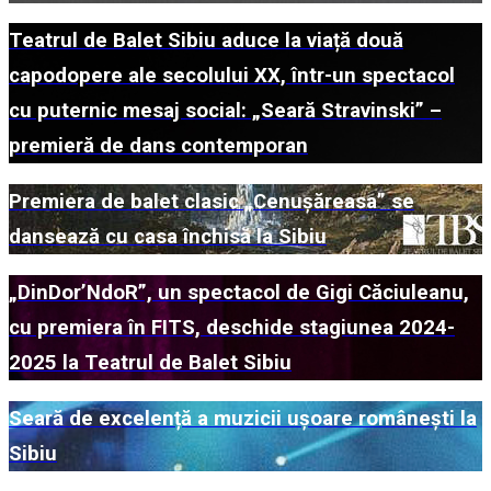
Teatrul de Balet Sibiu aduce la viață două
capodopere ale secolului XX, într-un spectacol
cu puternic mesaj social: „Seară Stravinski” –
premieră de dans contemporan
Premiera de balet clasic „Cenușăreasa” se
dansează cu casa închisă la Sibiu
„DinDor’NdoR”, un spectacol de Gigi Căciuleanu,
cu premiera în FITS, deschide stagiunea 2024-
2025 la Teatrul de Balet Sibiu
Seară de excelență a muzicii ușoare românești la
Sibiu