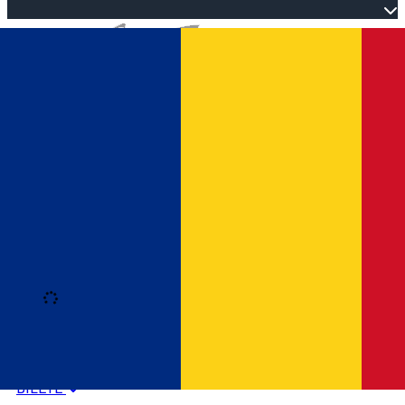
Open main menu
Loading
Autentificare
HOME
PROGRAM EVENIMENTE
BILETE
Română