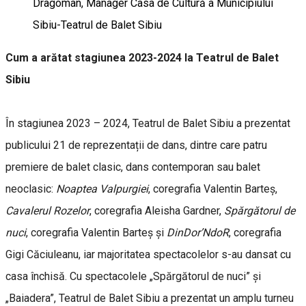
Dragoman, Manager Casa de Cultură a Municipiului
Sibiu-Teatrul de Balet Sibiu
Cum a arătat stagiunea 2023-2024 la Teatrul de Balet
Sibiu
În stagiunea 2023 – 2024, Teatrul de Balet Sibiu a prezentat
publicului 21 de reprezentații de dans, dintre care patru
premiere de balet clasic, dans contemporan sau balet
neoclasic:
Noaptea Valpurgiei
, coregrafia Valentin Barteș,
Cavalerul Rozelor
, coregrafia Aleisha Gardner,
Spărgătorul de
nuci
, coregrafia Valentin Barteș și
DinDor’NdoR
, coregrafia
Gigi Căciuleanu, iar majoritatea spectacolelor s-au dansat cu
casa închisă. Cu spectacolele „Spărgătorul de nuci” și
„Baiadera”, Teatrul de Balet Sibiu a prezentat un amplu turneu