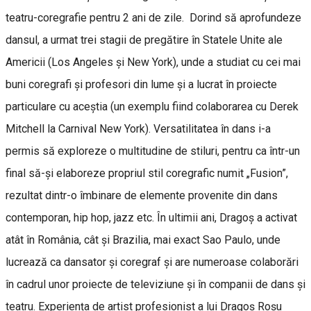
teatru-coregrafie pentru 2 ani de zile. Dorind să aprofundeze
dansul, a urmat trei stagii de pregătire în Statele Unite ale
Americii (Los Angeles și New York), unde a studiat cu cei mai
buni coregrafi și profesori din lume și a lucrat în proiecte
particulare cu aceștia (un exemplu fiind colaborarea cu Derek
Mitchell la Carnival New York). Versatilitatea în dans i-a
permis să exploreze o multitudine de stiluri, pentru ca într-un
final să-și elaboreze propriul stil coregrafic numit „Fusion”,
rezultat dintr-o îmbinare de elemente provenite din dans
contemporan, hip hop, jazz etc. În ultimii ani, Dragoș a activat
atât în România, cât și Brazilia, mai exact Sao Paulo, unde
lucrează ca dansator și coregraf și are numeroase colaborări
în cadrul unor proiecte de televiziune și în companii de dans și
teatru. Experiența de artist profesionist a lui Dragoș Roșu