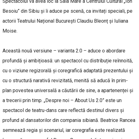
Spectacolul va avea loc la Sala Mare a Centrului Cultural „Ion
Besoiu” din Sibiu și îi aduce pe scenă, ca invitați speciali, pe
actorii Teatrului Național București Claudiu Bleonț și Iuliana
Moise.
Această nouă versiune – varianta 2.0 – aduce o abordare
profundă și ambițioasă: un spectacol cu distribuție reînnoită,
cu o viziune regizorală și coregrafică adaptată prezentului și
cu o structură narativă revizitată, menită să aducă în prim-
plan povestea universală a căutării de sine, a apartenenței și
a trecerii prin timp. „Despre noi – About Us 2.0” este un
spectacol de teatru-dans care reflectă destinul divers și
profund al dansatorilor din compania sibiană. Beatrice Rancea
semnează regia și scenariul, iar coregrafia este realizată