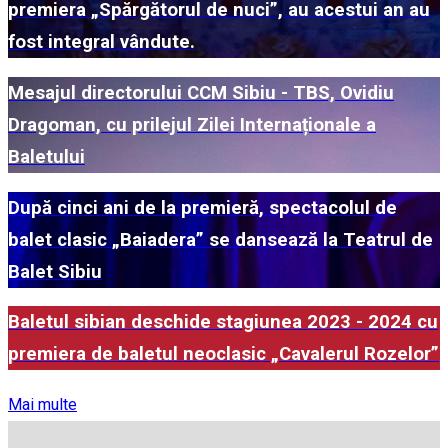
premiera „Spărgătorul de nuci”, au acestui an au
fost integral vândute.
Mesajul directorului CCM Sibiu - TBS, Ovidiu
Dragoman, cu prilejul Zilei Internaționale a
Baletului
După cinci ani de la premieră, spectacolul de
balet clasic „Baiadera” se dansează la Teatrul de
Balet Sibiu
Baletul sibian deschide stagiunea 2023 - 2024 cu
premiera de baletul neoclasic „Cavalerul Rozelor”
Mai multe