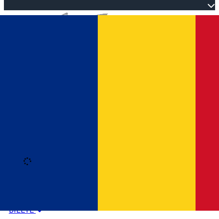
Open main menu
Loading
Autentificare
HOME
PROGRAM EVENIMENTE
BILETE
Română