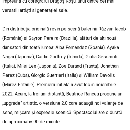
împreună cu coregraful Dragoș Roșu, unul dintre cei mai
versatili artiști ai generației sale.
Din distribuția originală revin pe scenă balerinii Răzvan Iacob
(România) și Sayron Pereira (Brazilia), alături de alți nouă
dansatori din toată lumea: Alba Fernandez (Spania), Ayaka
Nagai (Japonia), Caitlin Godfrey (Irlanda), Giulia Gessaroli
(Italia), Milei Lee (Japonia), Zoe Durand (Franța), Jonathan
Perez (Cuba), Giorgio Guerrieri (Italia) și William Davolls
(Marea Britanie). Premiera inițială a avut loc în noiembrie
2022. Acum, la trei ani distanță, Beatrice Rancea propune un
„upgrade” artistic, o versiune 2.0 care adaugă noi valențe de
sens, mișcare și expresie scenică. Spectacolul are o durată
de aproximativ 90 de minute.