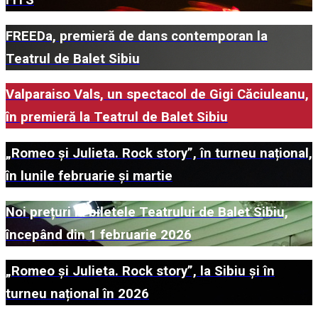
FITS
FREEDa, premieră de dans contemporan la
Teatrul de Balet Sibiu
Valparaiso Vals, un spectacol de Gigi Căciuleanu,
în premieră la Teatrul de Balet Sibiu
„Romeo și Julieta. Rock story”, în turneu național,
în lunile februarie și martie
Noi prețuri la biletele Teatrului de Balet Sibiu,
începând din 1 februarie 2026
„Romeo și Julieta. Rock story”, la Sibiu și în
turneu național în 2026