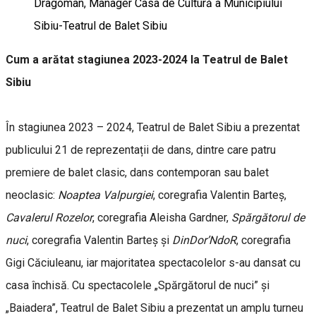
Dragoman, Manager Casa de Cultură a Municipiului
Sibiu-Teatrul de Balet Sibiu
Cum a arătat stagiunea 2023-2024 la Teatrul de Balet
Sibiu
În stagiunea 2023 – 2024, Teatrul de Balet Sibiu a prezentat
publicului 21 de reprezentații de dans, dintre care patru
premiere de balet clasic, dans contemporan sau balet
neoclasic:
Noaptea Valpurgiei
, coregrafia Valentin Barteș,
Cavalerul Rozelor
, coregrafia Aleisha Gardner,
Spărgătorul de
nuci
, coregrafia Valentin Barteș și
DinDor’NdoR
, coregrafia
Gigi Căciuleanu, iar majoritatea spectacolelor s-au dansat cu
casa închisă. Cu spectacolele „Spărgătorul de nuci” și
„Baiadera”, Teatrul de Balet Sibiu a prezentat un amplu turneu