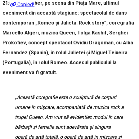
21:00, în aer liber, pe scena din Piața Mare, ultimul
Copied!
eveniment din această stagiune: spectacolul de dans
contemporan „Romeo și Julieta. Rock story”, coregrafia
Marcello Algeri, muzica Queen, Tolga Kashif, Serghei
Prokofiev, concept spectacol Ovidiu Dragoman, cu Alba
Fernandez (Spania), în rolul Julietei și Miguel Teixeira
(Portugalia), în rolul Romeo. Accesul publicului la
eveniment va fi gratuit.
„Această coregrafie este o sculptură de corpuri
umane în mișcare, acompaniată de muzica rock a
trupei Queen. Am vrut să evidențiez modul în care
bărbații și femeile sunt adevărata și singura
operă de artă totală, o operă de artă în mișcare și