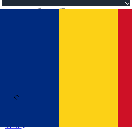
Open main menu
Loading
Autentificare
HOME
PROGRAM EVENIMENTE
BILETE
Română