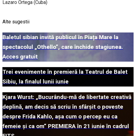
Lazaro Ortega (Cuba)
Alte sugestii
Baletul sibian invită publicul în Piața Mare la
spectacolul „Othello”, care închide stagiunea.
Acces gratuit
Trei evenimente în premieră la Teatrul de Balet
Sibiu, la finalul lunii iunie
Kjara Wurst: „Bucurându-mă de libertate creativă
deplină, am decis să scriu în sfârșit o poveste
despre Frida Kahlo, așa cum o percep eu ca
femeie și ca om” PREMIERA în 21 iunie în cadrul