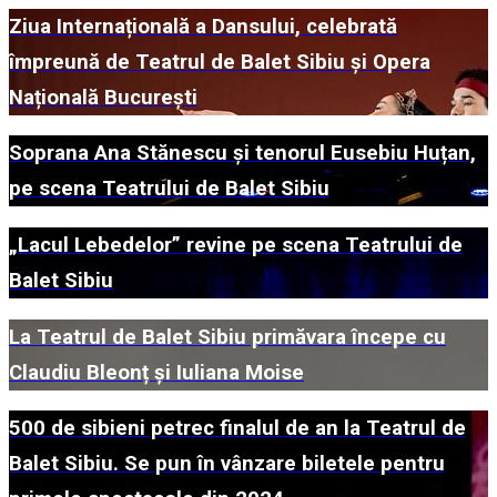
Ziua Internațională a Dansului, celebrată
împreună de Teatrul de Balet Sibiu și Opera
Națională București
Soprana Ana Stănescu și tenorul Eusebiu Huțan,
pe scena Teatrului de Balet Sibiu
„Lacul Lebedelor” revine pe scena Teatrului de
Balet Sibiu
La Teatrul de Balet Sibiu primăvara începe cu
Claudiu Bleonț și Iuliana Moise
500 de sibieni petrec finalul de an la Teatrul de
Balet Sibiu. Se pun în vânzare biletele pentru