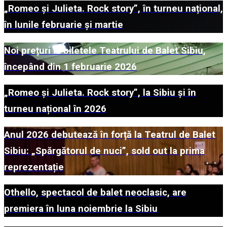
„Romeo și Julieta. Rock story”, în turneu național,
în lunile februarie și martie
Noi prețuri la biletele Teatrului de Balet Sibiu,
începând din 1 februarie 2026
„Romeo și Julieta. Rock story”, la Sibiu și în
turneu național în 2026
Anul 2026 debutează în forță la Teatrul de Balet
Sibiu: „Spărgătorul de nuci”, sold out la prima
reprezentație
Othello, spectacol de balet neoclasic, are
premiera în luna noiembrie la Sibiu