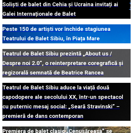
Soliști de balet din Cehia și Ucraina invitați ai
Galei Internaționale de Balet
Peste 150 de artiști vor închide stagiunea
Teatrului de Balet Sibiu, în Piața Mare
Teatrul de Balet Sibiu prezintă „About us /
Despre noi 2.0”, o reinterpretare coregrafică și
regizorală semnată de Beatrice Rancea
Teatrul de Balet Sibiu aduce la viață două
capodopere ale secolului XX, într-un spectacol
cu puternic mesaj social: „Seară Stravinski” –
premieră de dans contemporan
Premiera de balet clasic „Cenușăreasa” se