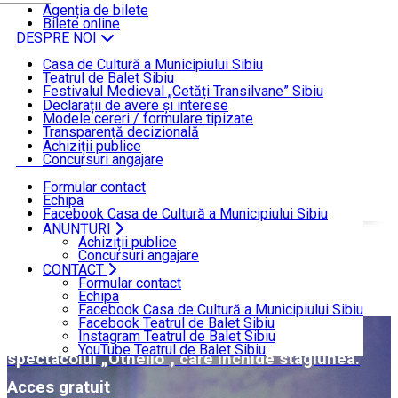
ȘTIRI
Agenția de bilete
Bilete online
DESPRE NOI
Casa de Cultură a Municipiului Sibiu
Teatrul de Balet Sibiu
INFORMAȚII DE INTERES PUBLIC
Festivalul Medieval „Cetăți Transilvane” Sibiu
Funcționare
Declarații de avere și interese
Modele cereri / formulare tipizate
ANUNȚURI
Transparență decizională
Achiziții publice
Concursuri angajare
CONTACT
Formular contact
Echipa
Facebook Casa de Cultură a Municipiului Sibiu
Facebook Teatrul de Balet Sibiu
ANUNȚURI
Acasă
ȘTIRI
Instagram Teatrul de Balet Sibiu
Achiziții publice
YouTube Teatrul de Balet Sibiu
Concursuri angajare
CONTACT
ȘTIRI
Formular contact
Echipa
Facebook Casa de Cultură a Municipiului Sibiu
Facebook Teatrul de Balet Sibiu
Baletul sibian invită publicul în Piața Mare la
Instagram Teatrul de Balet Sibiu
YouTube Teatrul de Balet Sibiu
spectacolul „Othello”, care închide stagiunea.
Acces gratuit