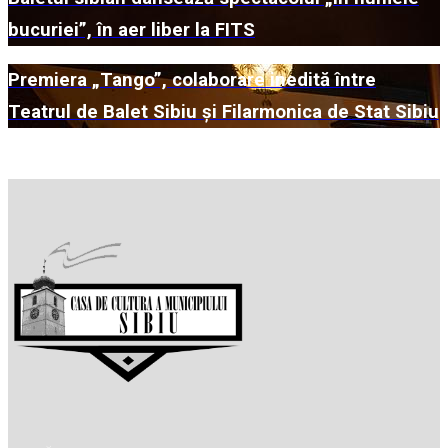
bucuriei”, în aer liber la FITS
Premiera „Tango”, colaborare inedită între
Teatrul de Balet Sibiu și Filarmonica de Stat Sibiu
Mai multe