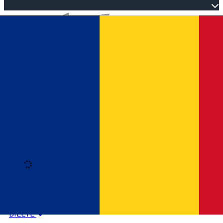
Open main menu
Loading
Autentificare
HOME
PROGRAM EVENIMENTE
BILETE
Română