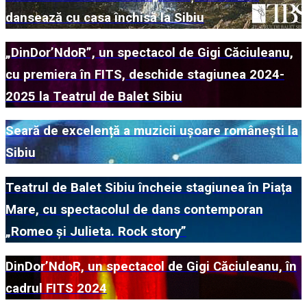
dansează cu casa închisă la Sibiu
„DinDor’NdoR”, un spectacol de Gigi Căciuleanu,
cu premiera în FITS, deschide stagiunea 2024-
2025 la Teatrul de Balet Sibiu
Seară de excelență a muzicii ușoare românești la
Sibiu
Teatrul de Balet Sibiu încheie stagiunea în Piața
Mare, cu spectacolul de dans contemporan
„Romeo și Julieta. Rock story”
DinDor’NdoR, un spectacol de Gigi Căciuleanu, în
cadrul FITS 2024