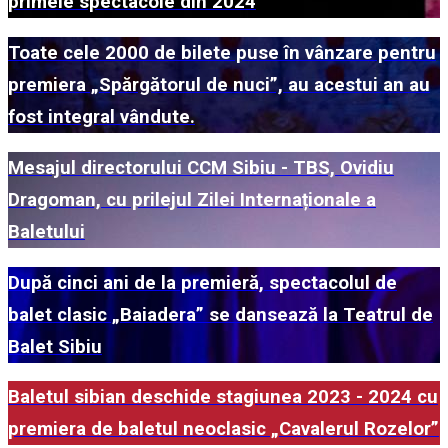
primele spectacole din 2024
Toate cele 2000 de bilete puse în vânzare pentru
premiera „Spărgătorul de nuci”, au acestui an au
fost integral vândute.
Mesajul directorului CCM Sibiu - TBS, Ovidiu
Dragoman, cu prilejul Zilei Internaționale a
Baletului
După cinci ani de la premieră, spectacolul de
balet clasic „Baiadera” se dansează la Teatrul de
Balet Sibiu
Baletul sibian deschide stagiunea 2023 - 2024 cu
premiera de baletul neoclasic „Cavalerul Rozelor”